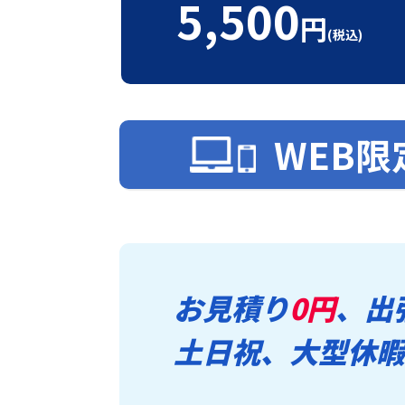
5,500
円
(税込)
WEB限
お見積り
0円
、出
土日祝、大型休暇