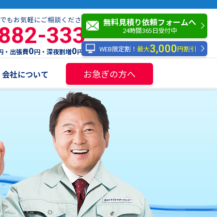
でもお気軽にご相談ください！
無料見積り依頼フォームへ
-882-333
24時間365日受付中
3,000
WEB限定割！
最大
円割引
0
0
円・出張費
円・深夜割増
円
お急ぎの方へ
会社について