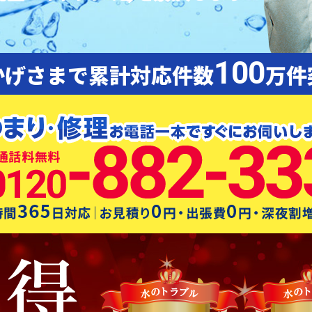
100
かげさまで累計対応件数
万件