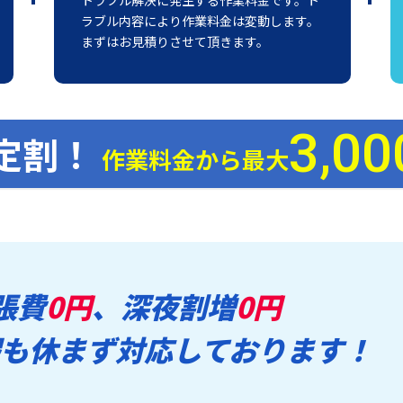
ラブル内容により作業料金は変動します。
まずはお見積りさせて頂きます。
3,00
定割！
作業料金から最大
張費
0円
、深夜割増
0円
も休まず対応しております！