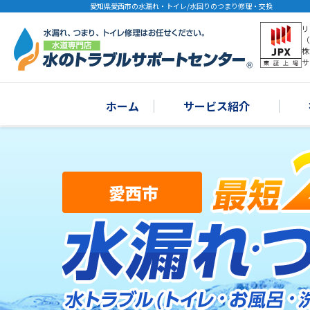
愛知県愛西市の水漏れ・トイレ/水回りのつまり修理・交換
リ
（
株
サ
ホーム
サービス紹介
愛西市