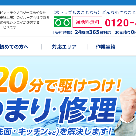
【水トラブルのことなら】どんな小さなこと
ビン・テクノロジーズ株式会社
東証上場）のグループ会社である
0120
通話料無料
式会社シンエイが運営する
ービスです
24
365
0
【受付時間】
時間
日対応｜お見積り
初めての方へ
対応エリア
作業実績