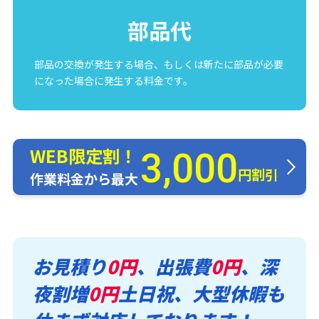
部品代
部品の交換が発生する場合、もしくは新たに部品が必要
になった場合に発生する料金です。
WEB限定割！
3,000
円割引
作業料金から最大
お見積り
0円
、出張費
0円
、深
夜割増
0円
土日祝、大型休暇も