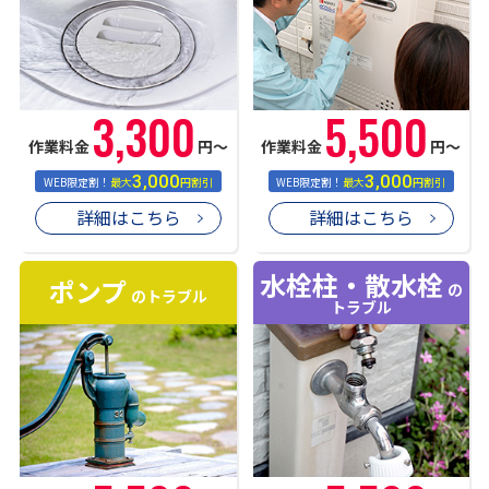
3,300
5,500
作業料金
円〜
作業料金
円〜
3,000
3,000
WEB限定割！
最大
円割引
WEB限定割！
最大
円割引
詳細はこちら
詳細はこちら
水栓柱・散水栓
ポンプ
の
のトラブル
トラブル