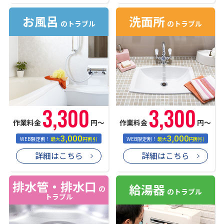
お風呂
洗面所
のトラブル
のトラブル
3,300
3,300
作業料金
円〜
作業料金
円〜
3,000
3,000
WEB限定割！
最大
円割引
WEB限定割！
最大
円割引
詳細はこちら
詳細はこちら
排水管・排水口
給湯器
の
のトラブル
トラブル