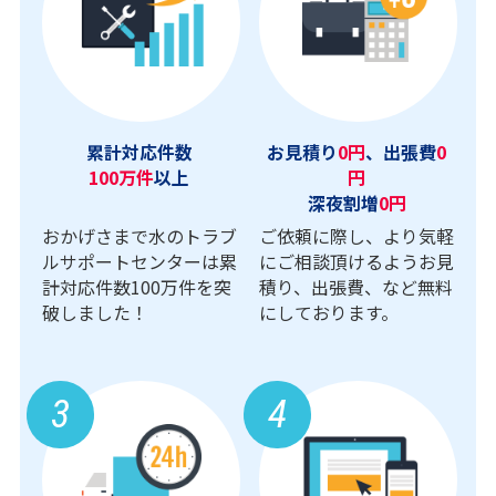
累計対応件数
お見積り
0円
、出張費
0
100万件
以上
円
深夜割増
0円
おかげさまで水のトラブ
ご依頼に際し、より気軽
ルサポートセンターは累
にご相談頂けるようお見
計対応件数100万件を突
積り、出張費、など無料
破しました！
にしております。
3
4