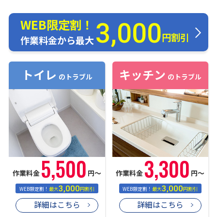
WEB限定割！
3,000
円割引
作業料金から最大
トイレ
キッチン
のトラブル
のトラブル
5,500
3,300
作業料金
円〜
作業料金
円〜
3,000
3,000
WEB限定割！
最大
円割引
WEB限定割！
最大
円割引
詳細はこちら
詳細はこちら