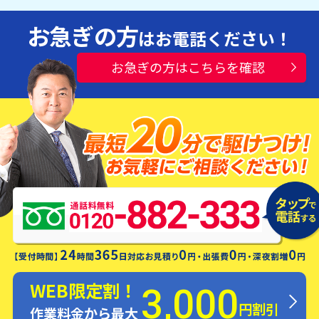
お急ぎの方
はお電話ください！
お急ぎの方はこちらを確認
水漏れ・つまり・修理お電話一本ですぐ
にお伺いします！
WEB限定割！
3,000
円割引
作業料金から最大