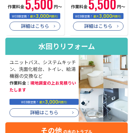
5,500
5,500
作業料金
円〜
作業料金
円〜
3,000
3,000
WEB限定割！
最大
円割引
WEB限定割！
最大
円割引
詳細はこちら
詳細はこちら
水回りリフォーム
ユニットバス、システムキッチ
ン、洗面化粧台、トイレ、給湯
機器の交換など
作業料金：
現地調査の上お見積りい
たします
3,000
WEB限定割！
最大
円割引
詳細はこちら
その他
の水のトラブル