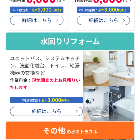
3,000
3,000
WEB限定割！
最大
円割引
WEB限定割！
最大
円割引
詳細はこちら
詳細はこちら
水回りリフォーム
ユニットバス、システムキッチ
ン、洗面化粧台、トイレ、給湯
機器の交換など
作業料金：
現地調査の上お見積りい
たします
3,000
WEB限定割！
最大
円割引
詳細はこちら
その他
の水のトラブル