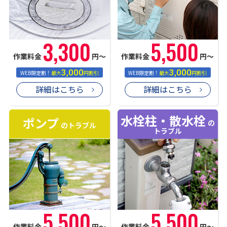
3,300
5,500
作業料金
円〜
作業料金
円〜
3,000
3,000
WEB限定割！
最大
円割引
WEB限定割！
最大
円割引
詳細はこちら
詳細はこちら
水栓柱・散水栓
ポンプ
の
のトラブル
トラブル
5,500
5,500
作業料金
円〜
作業料金
円〜