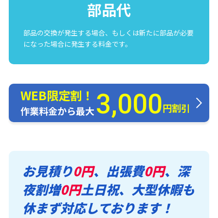
部品代
部品の交換が発生する場合、もしくは新たに部品が必要
になった場合に発生する料金です。
WEB限定割！
3,000
円割引
作業料金から最大
お見積り
0円
、出張費
0円
、深
夜割増
0円
土日祝、大型休暇も
休まず対応しております！