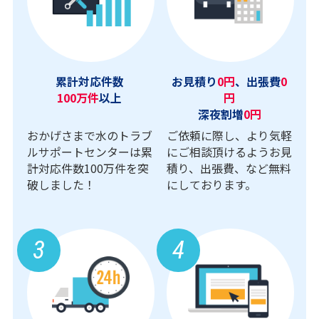
累計対応件数
お見積り
0円
、出張費
0
100万件
以上
円
深夜割増
0円
おかげさまで水のトラブ
ご依頼に際し、より気軽
ルサポートセンターは累
にご相談頂けるようお見
計対応件数100万件を突
積り、出張費、など無料
破しました！
にしております。
3
4