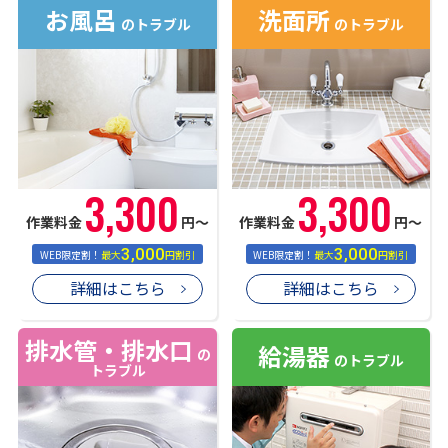
お風呂
洗面所
のトラブル
のトラブル
3,300
3,300
作業料金
円〜
作業料金
円〜
3,000
3,000
WEB限定割！
最大
円割引
WEB限定割！
最大
円割引
詳細はこちら
詳細はこちら
排水管・排水口
給湯器
の
のトラブル
トラブル