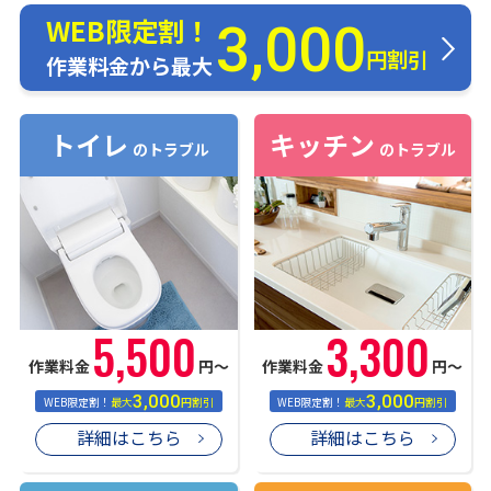
WEB限定割！
3,000
円割引
作業料金から最大
トイレ
キッチン
のトラブル
のトラブル
5,500
3,300
作業料金
円〜
作業料金
円〜
3,000
3,000
WEB限定割！
最大
円割引
WEB限定割！
最大
円割引
詳細はこちら
詳細はこちら