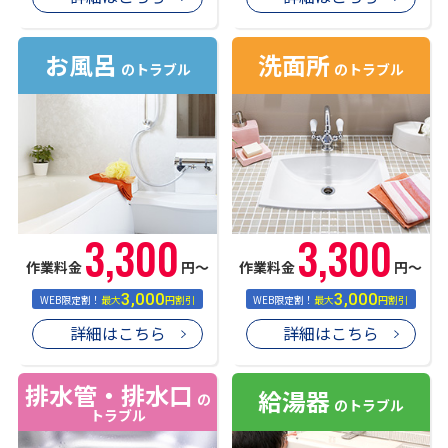
お風呂
洗面所
のトラブル
のトラブル
3,300
3,300
作業料金
円〜
作業料金
円〜
3,000
3,000
WEB限定割！
最大
円割引
WEB限定割！
最大
円割引
詳細はこちら
詳細はこちら
排水管・排水口
給湯器
の
のトラブル
トラブル