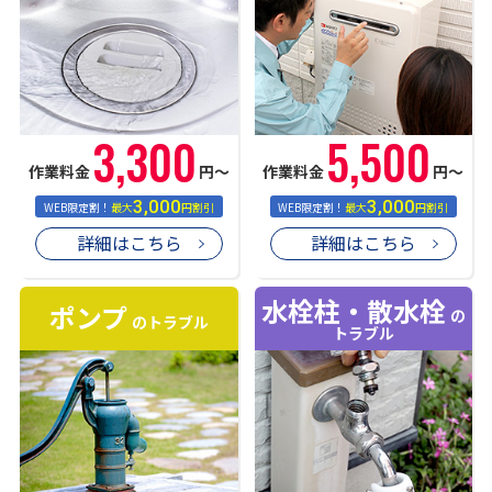
3,300
5,500
作業料金
円〜
作業料金
円〜
3,000
3,000
WEB限定割！
最大
円割引
WEB限定割！
最大
円割引
詳細はこちら
詳細はこちら
水栓柱・散水栓
ポンプ
の
のトラブル
トラブル