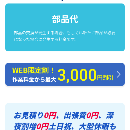
部品代
部品の交換が発生する場合、もしくは新たに部品が必要
になった場合に発生する料金です。
WEB限定割！
3,000
円割引
作業料金から最大
お見積り
0円
、出張費
0円
、深
夜割増
0円
土日祝、大型休暇も