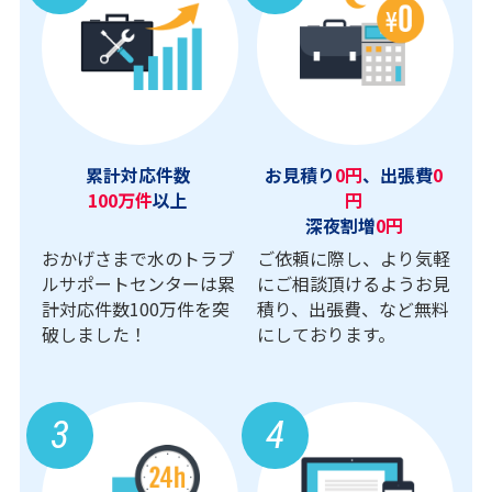
累計対応件数
お見積り
0円
、出張費
0
100万件
以上
円
深夜割増
0円
おかげさまで水のトラブ
ご依頼に際し、より気軽
ルサポートセンターは累
にご相談頂けるようお見
計対応件数100万件を突
積り、出張費、など無料
破しました！
にしております。
3
4