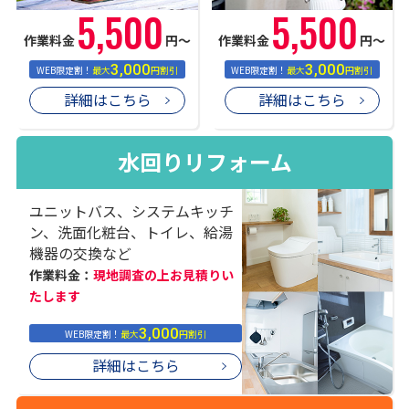
5,500
5,500
作業料金
円〜
作業料金
円〜
3,000
3,000
WEB限定割！
最大
円割引
WEB限定割！
最大
円割引
詳細はこちら
詳細はこちら
水回りリフォーム
ユニットバス、システムキッチ
ン、洗面化粧台、トイレ、給湯
機器の交換など
作業料金：
現地調査の上お見積りい
たします
3,000
WEB限定割！
最大
円割引
詳細はこちら