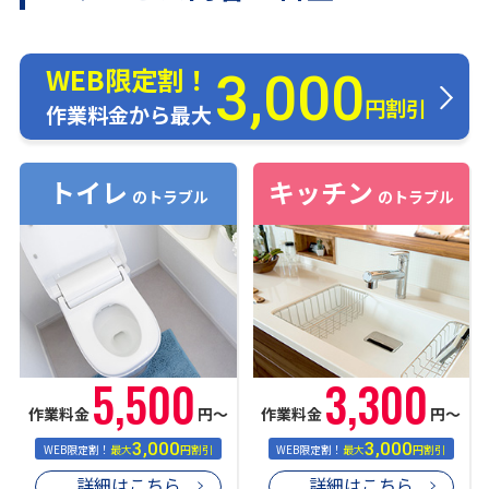
WEB限定割！
3,000
円割引
作業料金から最大
トイレ
キッチン
のトラブル
のトラブル
5,500
3,300
作業料金
円〜
作業料金
円〜
3,000
3,000
WEB限定割！
最大
円割引
WEB限定割！
最大
円割引
詳細はこちら
詳細はこちら