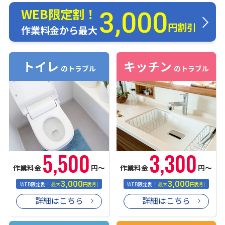
WEB限定割！
3,000
円割引
作業料金から最大
トイレ
キッチン
のトラブル
のトラブル
5,500
3,300
作業料金
円〜
作業料金
円〜
3,000
3,000
WEB限定割！
最大
円割引
WEB限定割！
最大
円割引
詳細はこちら
詳細はこちら