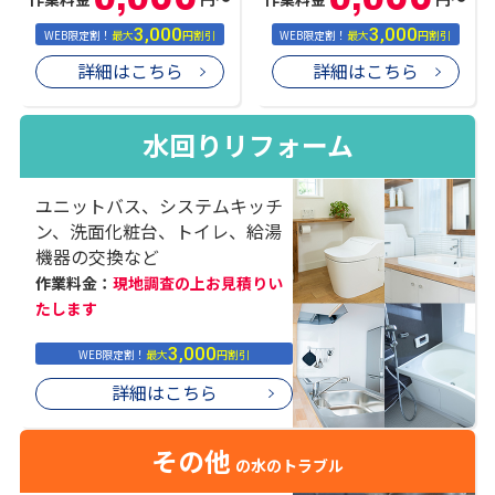
3,000
3,000
WEB限定割！
最大
円割引
WEB限定割！
最大
円割引
詳細はこちら
詳細はこちら
水回りリフォーム
ユニットバス、システムキッチ
ン、洗面化粧台、トイレ、給湯
機器の交換など
作業料金：
現地調査の上お見積りい
たします
3,000
WEB限定割！
最大
円割引
詳細はこちら
その他
の水のトラブル