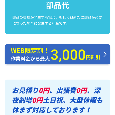
部品代
部品の交換が発生する場合、もしくは新たに部品が必要
になった場合に発生する料金です。
WEB限定割！
3,000
円割引
作業料金から最大
お見積り
0円
、出張費
0円
、深
夜割増
0円
土日祝、大型休暇も
休まず対応しております！