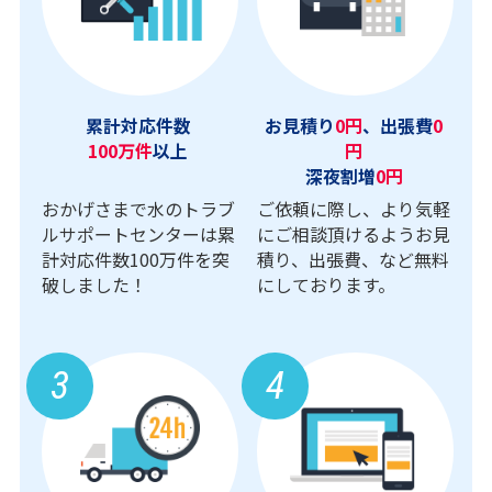
累計対応件数
お見積り
0円
、出張費
0
100万件
以上
円
深夜割増
0円
おかげさまで水のトラブ
ご依頼に際し、より気軽
ルサポートセンターは累
にご相談頂けるようお見
計対応件数100万件を突
積り、出張費、など無料
破しました！
にしております。
3
4