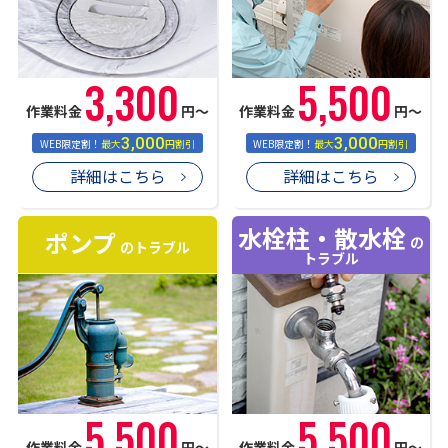
3,300
5,500
作業料金
円〜
作業料金
円〜
3,000
3,000
WEB限定割！
最大
円割引
WEB限定割！
最大
円割引
詳細はこちら
詳細はこちら
水栓柱・散水栓
ポンプ
の
のトラブル
トラブル
5,500
5,500
作業料金
円〜
作業料金
円〜