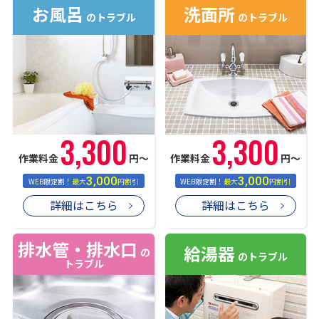
お風呂
洗面所
のトラブル
のトラブル
3,300
3,300
作業料金
円〜
作業料金
円〜
3,000
3,000
WEB限定割！
最大
円割引
WEB限定割！
最大
円割引
詳細はこちら
詳細はこちら
排水管・排水口
給湯器
の
のトラブル
トラブル