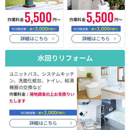
5,500
5,500
作業料金
円〜
作業料金
円〜
3,000
3,000
WEB限定割！
最大
円割引
WEB限定割！
最大
円割引
詳細はこちら
詳細はこちら
水回りリフォーム
ユニットバス、システムキッチ
ン、洗面化粧台、トイレ、給湯
機器の交換など
作業料金：
現地調査の上お見積りい
たします
3,000
WEB限定割！
最大
円割引
詳細はこちら