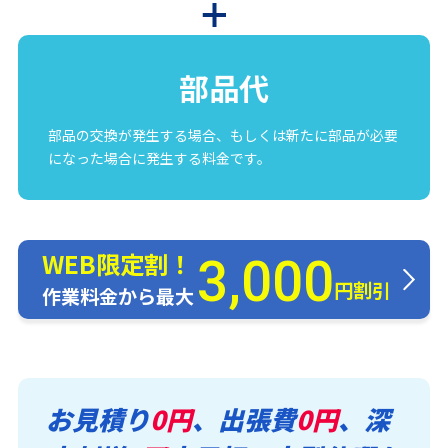
部品代
部品の交換が発生する場合、もしくは新たに部品が必要
になった場合に発生する料金です。
WEB限定割！
3,000
円割引
作業料金から最大
お見積り
0円
、出張費
0円
、深