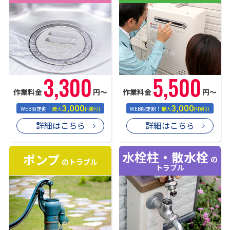
3,300
5,500
作業料金
円〜
作業料金
円〜
3,000
3,000
WEB限定割！
最大
円割引
WEB限定割！
最大
円割引
詳細はこちら
詳細はこちら
水栓柱・散水栓
ポンプ
の
のトラブル
トラブル