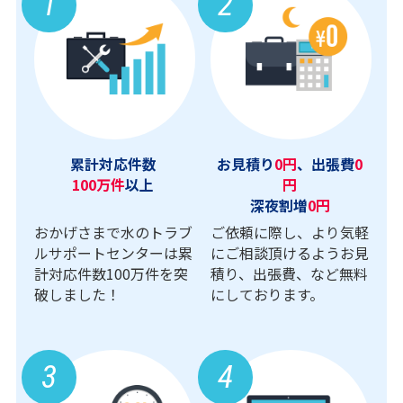
1
2
累計対応件数
お見積り
0円
、出張費
0
100万件
以上
円
深夜割増
0円
おかげさまで水のトラブ
ご依頼に際し、より気軽
ルサポートセンターは累
にご相談頂けるようお見
計対応件数100万件を突
積り、出張費、など無料
破しました！
にしております。
3
4