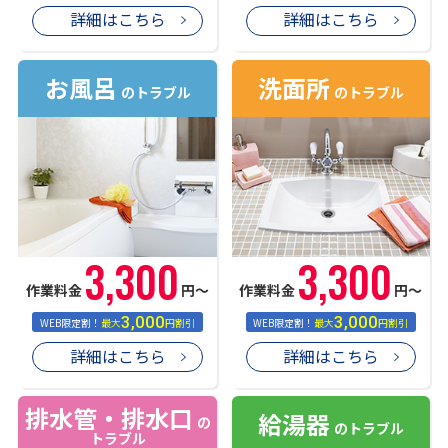
詳細はこちら
詳細はこちら
お風呂
洗面所
のトラブル
のトラブル
3,300
3,300
作業料金
円〜
作業料金
円〜
3,000
3,000
WEB限定割！
最大
円割引
WEB限定割！
最大
円割引
詳細はこちら
詳細はこちら
排水管・排水口
給湯器
の
のトラブル
トラブル