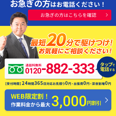
お急ぎの方
はお電話ください！
お急ぎの方はこちらを確認
水漏れ・つまり・修理お電話一本ですぐ
にお伺いします！
WEB限定割！
3,000
円割引
作業料金から最大