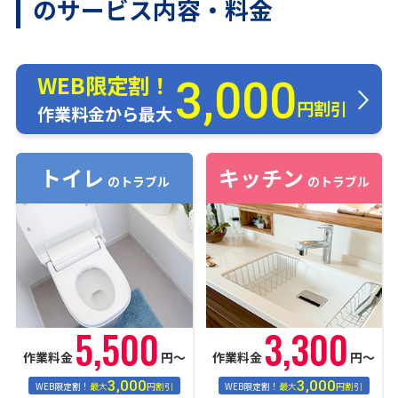
のサービス内容・料金
WEB限定割！
3,000
円割引
作業料金から最大
トイレ
キッチン
のトラブル
のトラブル
5,500
3,300
作業料金
円〜
作業料金
円〜
3,000
3,000
WEB限定割！
最大
円割引
WEB限定割！
最大
円割引