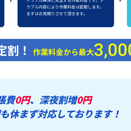
ラブル内容により作業料金は変動します。
まずはお見積りさせて頂きます。
3,00
定割！
作業料金から最大
張費
0円
、深夜割増
0円
も休まず対応しております！