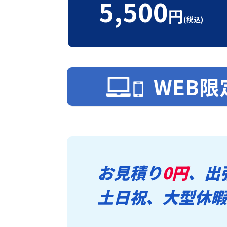
5,500
円
(税込)
WEB限
お見積り
0円
、出
土日祝、大型休暇