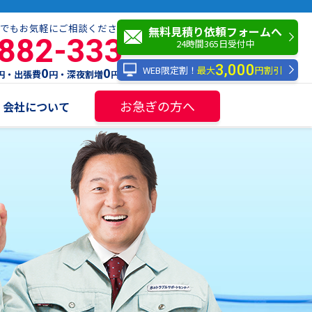
でもお気軽にご相談ください！
無料見積り依頼フォームへ
-882-333
24時間365日受付中
3,000
WEB限定割！
最大
円割引
0
0
円・出張費
円・深夜割増
円
お急ぎの方へ
会社について