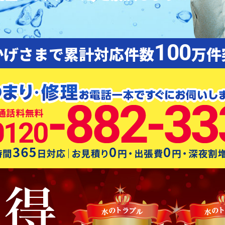
100
かげさまで累計対応件数
万件