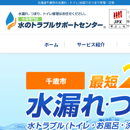
北海道千歳市の水漏れ・トイレ/水回りのつまり修理・交換
リ
（
株
サ
ホーム
サービス紹介
千歳市