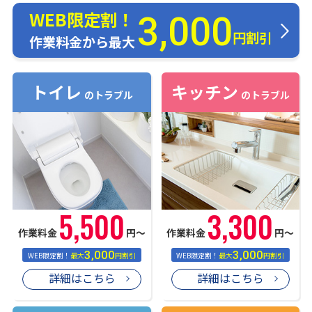
WEB限定割！
3,000
円割引
作業料金から最大
トイレ
キッチン
のトラブル
のトラブル
5,500
3,300
作業料金
円〜
作業料金
円〜
3,000
3,000
WEB限定割！
最大
円割引
WEB限定割！
最大
円割引
詳細はこちら
詳細はこちら