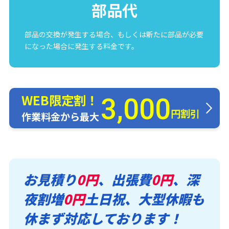
部品代
部品の交換が発生する場合、もしくは新たに部品が必要
になった場合に発生する料金です。
WEB限定割！
3,000
円割引
作業料金から最大
お見積り
0円
、出張費
0円
、深
夜割増
0円
土日祝、大型休暇も
休まず対応しております！