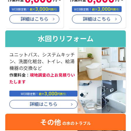
3,000
3,000
WEB限定割！
最大
円割引
WEB限定割！
最大
円割引
詳細はこちら
詳細はこちら
水回りリフォーム
ユニットバス、システムキッチ
ン、洗面化粧台、トイレ、給湯
機器の交換など
作業料金：
現地調査の上お見積りい
たします
3,000
WEB限定割！
最大
円割引
詳細はこちら
その他
の水のトラブル