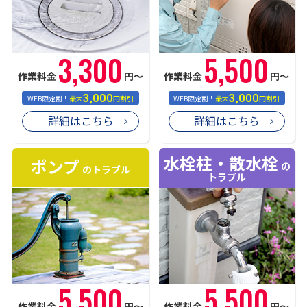
3,300
5,500
作業料金
円〜
作業料金
円〜
3,000
3,000
WEB限定割！
最大
円割引
WEB限定割！
最大
円割引
詳細はこちら
詳細はこちら
水栓柱・散水栓
ポンプ
の
のトラブル
トラブル
5,500
5,500
作業料金
円〜
作業料金
円〜