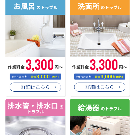
お風呂
洗面所
のトラブル
のトラブル
3,300
3,300
作業料金
円〜
作業料金
円〜
3,000
3,000
WEB限定割！
最大
円割引
WEB限定割！
最大
円割引
詳細はこちら
詳細はこちら
排水管・排水口
給湯器
の
のトラブル
トラブル