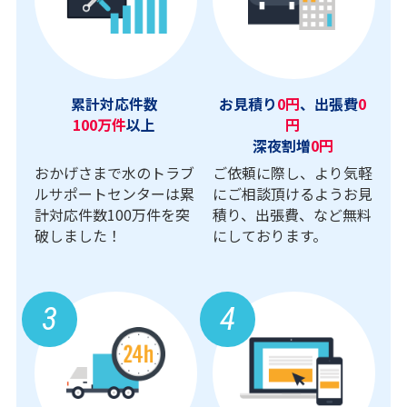
累計対応件数
お見積り
0円
、出張費
0
100万件
以上
円
深夜割増
0円
おかげさまで水のトラブ
ご依頼に際し、より気軽
ルサポートセンターは累
にご相談頂けるようお見
計対応件数100万件を突
積り、出張費、など無料
破しました！
にしております。
3
4