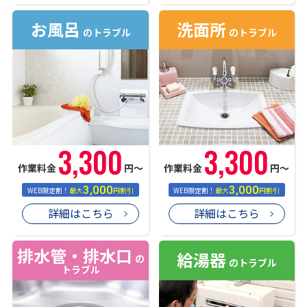
お風呂
洗面所
のトラブル
のトラブル
3,300
3,300
作業料金
円〜
作業料金
円〜
3,000
3,000
WEB限定割！
最大
円割引
WEB限定割！
最大
円割引
詳細はこちら
詳細はこちら
排水管・排水口
給湯器
の
のトラブル
トラブル