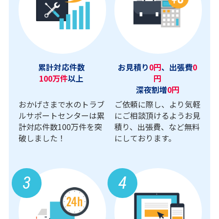
累計対応件数
お見積り
0円
、出張費
0
100万件
以上
円
深夜割増
0円
おかげさまで水のトラブ
ご依頼に際し、より気軽
ルサポートセンターは累
にご相談頂けるようお見
計対応件数100万件を突
積り、出張費、など無料
破しました！
にしております。
3
4