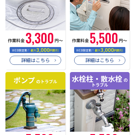
3,300
5,500
作業料金
円〜
作業料金
円〜
3,000
3,000
WEB限定割！
最大
円割引
WEB限定割！
最大
円割引
詳細はこちら
詳細はこちら
水栓柱・散水栓
ポンプ
の
のトラブル
トラブル