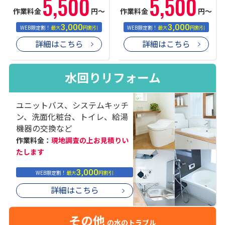
5,500
5,500
作業料金
円〜
作業料金
円〜
3,000
3,000
WEB限定割！
最大
円割引
WEB限定割！
最大
円割引
詳細はこちら
詳細はこちら
水回りリフォーム
ユニットバス、システムキッチ
ン、洗面化粧台、トイレ、給湯
機器の交換など
作業料金：
現地調査の上お見積りい
たします
3,000
WEB限定割！
最大
円割引
詳細はこちら
その他
の水のトラブル