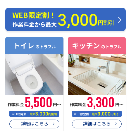
WEB限定割！
3,000
円割引
作業料金から最大
トイレ
キッチン
のトラブル
のトラブル
5,500
3,300
作業料金
円〜
作業料金
円〜
3,000
3,000
WEB限定割！
最大
円割引
WEB限定割！
最大
円割引
詳細はこちら
詳細はこちら