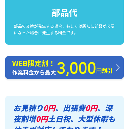
部品代
部品の交換が発生する場合、もしくは新たに部品が必要
になった場合に発生する料金です。
WEB限定割！
3,000
円割引
作業料金から最大
お見積り
0円
、出張費
0円
、深
夜割増
0円
土日祝、大型休暇も