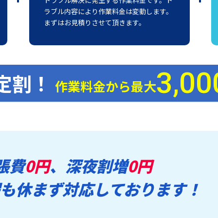
ラブル内容により作業料金は変動します。
まずはお見積りさせて頂きます。
3,00
定割！
作業料金から最大
張費
0円
、深夜割増
0円
も休まず対応しております！