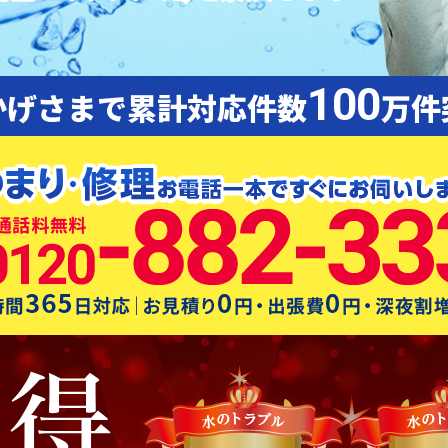
100
かげさまで累計対応件数
万件