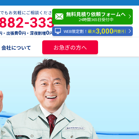
でもお気軽にご相談ください！
無料見積り依頼フォームへ
-882-333
24時間365日受付中
3,000
WEB限定割！
最大
円割引
0
0
円・出張費
円・深夜割増
円
お急ぎの方へ
会社について