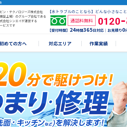
換
【水トラブルのことなら】どんな小さなこと
ビン・テクノロジーズ株式会社
東証上場）のグループ会社である
0120
通話料無料
式会社シンエイが運営する
ービスです
24
365
0
【受付時間】
時間
日対応｜お見積り
初めての方へ
対応エリア
作業実績