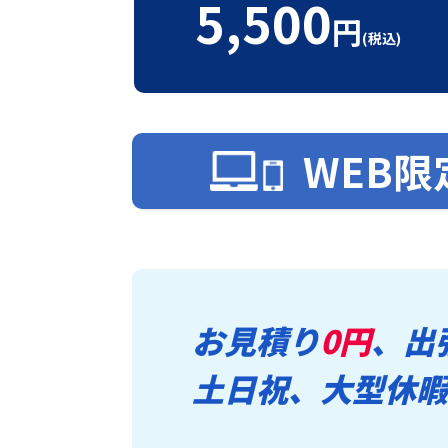
5,500
円
(税込)
WEB限
お見積り
0円
、出
土日祝、大型休暇