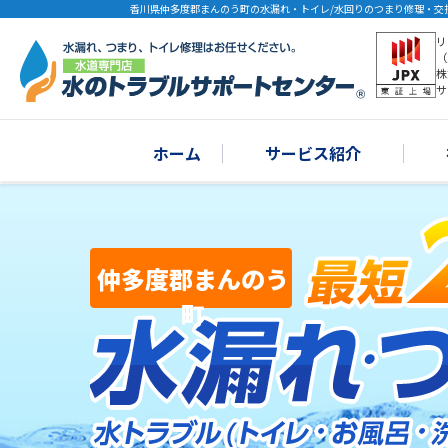
香川県仲多度郡まんのう町の水漏れ・トイレ/水回りのつまり修理・交
リ
（
株
サ
ホーム
サービス紹介
仲多度郡まんのう
町