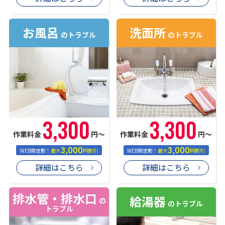
お風呂
洗面所
のトラブル
のトラブル
3,300
3,300
作業料金
円〜
作業料金
円〜
3,000
3,000
WEB限定割！
最大
円割引
WEB限定割！
最大
円割引
詳細はこちら
詳細はこちら
排水管・排水口
給湯器
の
のトラブル
トラブル