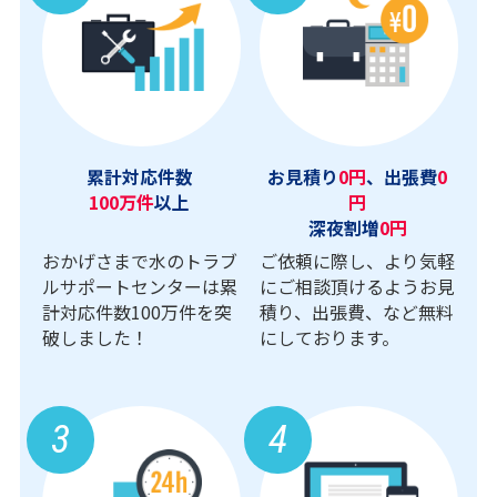
累計対応件数
お見積り
0円
、出張費
0
100万件
以上
円
深夜割増
0円
おかげさまで水のトラブ
ご依頼に際し、より気軽
ルサポートセンターは累
にご相談頂けるようお見
計対応件数100万件を突
積り、出張費、など無料
破しました！
にしております。
3
4