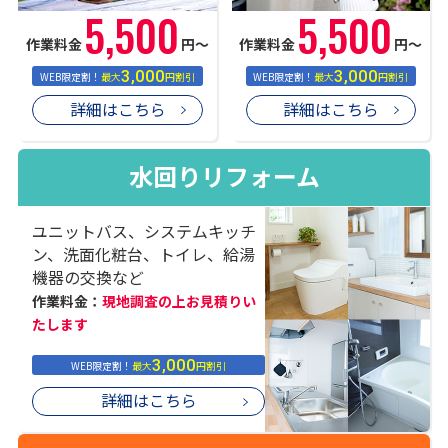
5,500
5,500
作業料金
円〜
作業料金
円〜
3,000
3,000
WEB限定割！
最大
円割引
WEB限定割！
最大
円割引
詳細はこちら
詳細はこちら
水回りリフォーム
ユニットバス、システムキッチ
ン、洗面化粧台、トイレ、給湯
機器の交換など
作業料金：
現地調査の上お見積りい
たします
3,000
WEB限定割！
最大
円割引
詳細はこちら