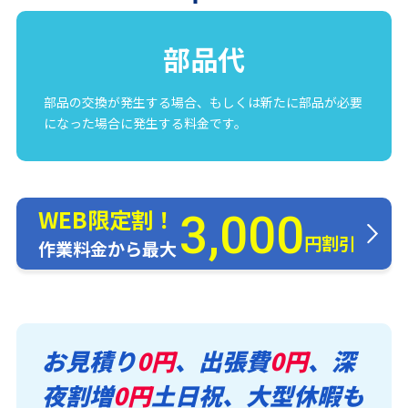
部品代
部品の交換が発生する場合、もしくは新たに部品が必要
になった場合に発生する料金です。
WEB限定割！
3,000
円割引
作業料金から最大
お見積り
0円
、出張費
0円
、深
夜割増
0円
土日祝、大型休暇も