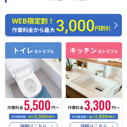
WEB限定割！
3,000
円割引
作業料金から最大
トイレ
キッチン
のトラブル
のトラブル
5,500
3,300
作業料金
円〜
作業料金
円〜
3,000
3,000
WEB限定割！
最大
円割引
WEB限定割！
最大
円割引
詳細はこちら
詳細はこちら