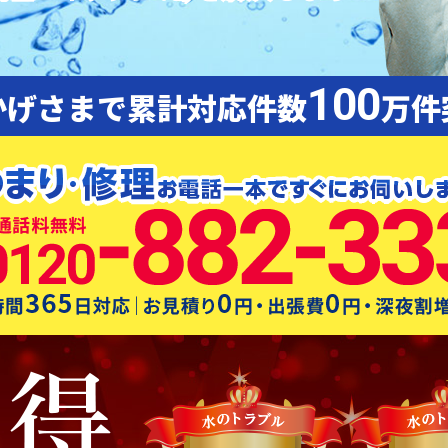
100
かげさまで累計対応件数
万件