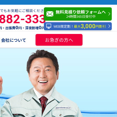
でもお気軽にご相談ください！
無料見積り依頼フォームへ
-882-333
24時間365日受付中
3,000
WEB限定割！
最大
円割引
0
0
円・出張費
円・深夜割増
円
お急ぎの方へ
会社について