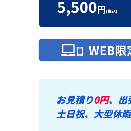
5,500
円
(税込)
WEB限
お見積り
0円
、出
土日祝、大型休暇