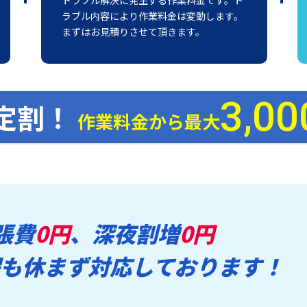
ラブル内容により作業料金は変動します。
まずはお見積りさせて頂きます。
3,00
定割！
作業料金から最大
張費
0円
、深夜割増
0円
も休まず対応しております！