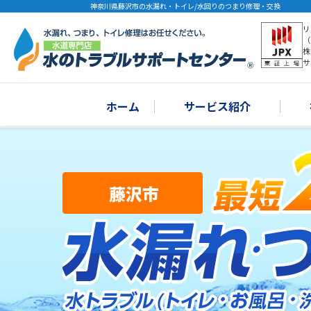
神奈川県藤沢市の水漏れ・トイレ/水回りのつまり修理・交換
リ
（
株
サ
ホーム
サービス紹介
藤沢市