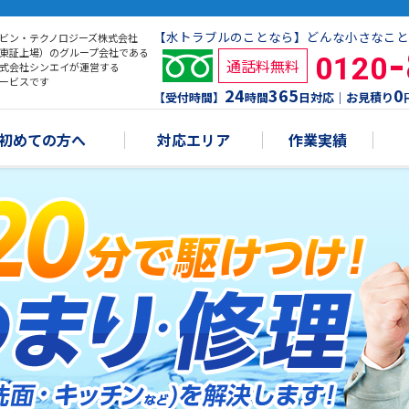
【水トラブルのことなら】どんな小さなこと
ビン・テクノロジーズ株式会社
東証上場）のグループ会社である
0120
通話料無料
式会社シンエイが運営する
ービスです
24
365
0
【受付時間】
時間
日対応｜お見積り
初めての方へ
対応エリア
作業実績