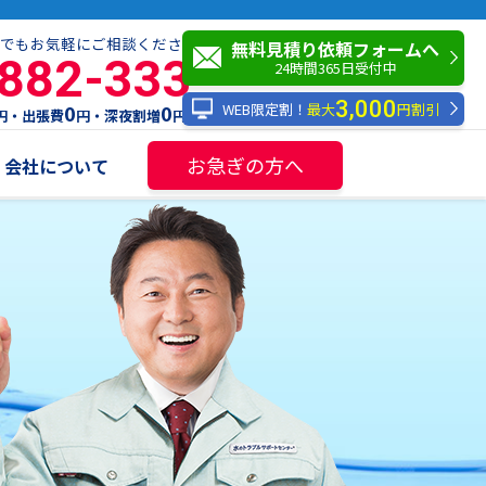
でもお気軽にご相談ください！
無料見積り依頼フォームへ
-882-333
24時間365日受付中
3,000
WEB限定割！
最大
円割引
0
0
円・出張費
円・深夜割増
円
お急ぎの方へ
会社について