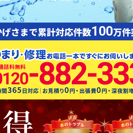
100
かげさまで累計対応件数
万件