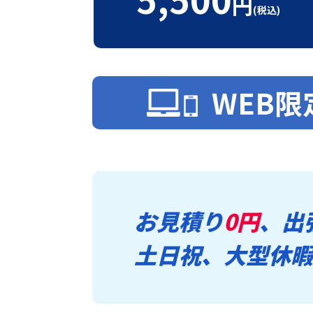
円
(税込)
WEB限
お見積り
0円
、出
土日祝、大型休暇