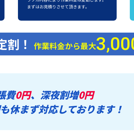
まずはお見積りさせて頂きます。
3,00
定割！
作業料金から最大
張費
0円
、深夜割増
0円
も休まず対応しております！