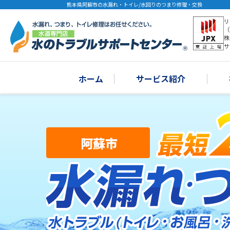
熊本県阿蘇市の水漏れ・トイレ/水回りのつまり修理・交換
リ
（
株
サ
ホーム
サービス紹介
阿蘇市