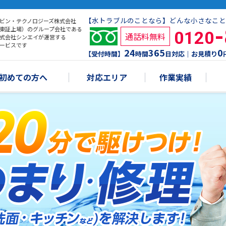
【水トラブルのことなら】どんな小さなこと
ビン・テクノロジーズ株式会社
東証上場）のグループ会社である
0120
通話料無料
式会社シンエイが運営する
ービスです
24
365
0
【受付時間】
時間
日対応｜お見積り
初めての方へ
対応エリア
作業実績