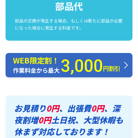
部品代
部品の交換が発生する場合、もしくは新たに部品が必要
になった場合に発生する料金です。
WEB限定割！
3,000
円割引
作業料金から最大
お見積り
0円
、出張費
0円
、深
夜割増
0円
土日祝、大型休暇も
休まず対応しております！