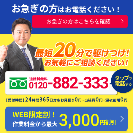
お急ぎの方
はお電話ください！
お急ぎの方はこちらを確認
水漏れ・つまり・修理お電話一本ですぐ
にお伺いします！
WEB限定割！
3,000
円割引
作業料金から最大