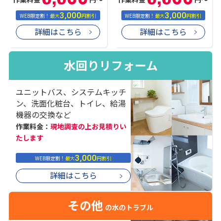
3,000
3,000
WEB限定割！
最大
円割引
WEB限定割！
最大
円割引
詳細はこちら
詳細はこちら
水回りリフォーム
ユニットバス、システムキッチ
ン、洗面化粧台、トイレ、給湯
機器の交換など
作業料金：
現地調査の上お見積りい
たします
3,000
WEB限定割！
最大
円割引
詳細はこちら
その他
の水のトラブル