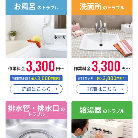
お風呂
洗面所
のトラブル
のトラブル
3,300
3,300
作業料金
円〜
作業料金
円〜
3,000
3,000
WEB限定割！
最大
円割引
WEB限定割！
最大
円割引
詳細はこちら
詳細はこちら
排水管・排水口
給湯器
の
のトラブル
トラブル