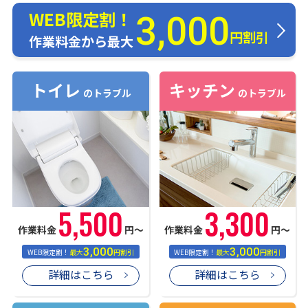
WEB限定割！
3,000
円割引
作業料金から最大
トイレ
キッチン
のトラブル
のトラブル
5,500
3,300
作業料金
円〜
作業料金
円〜
3,000
3,000
WEB限定割！
最大
円割引
WEB限定割！
最大
円割引
詳細はこちら
詳細はこちら