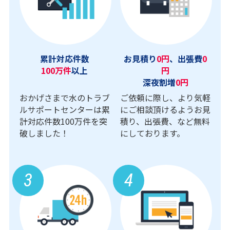
累計対応件数
お見積り
0円
、出張費
0
100万件
以上
円
深夜割増
0円
おかげさまで水のトラブ
ご依頼に際し、より気軽
ルサポートセンターは累
にご相談頂けるようお見
計対応件数100万件を突
積り、出張費、など無料
破しました！
にしております。
3
4