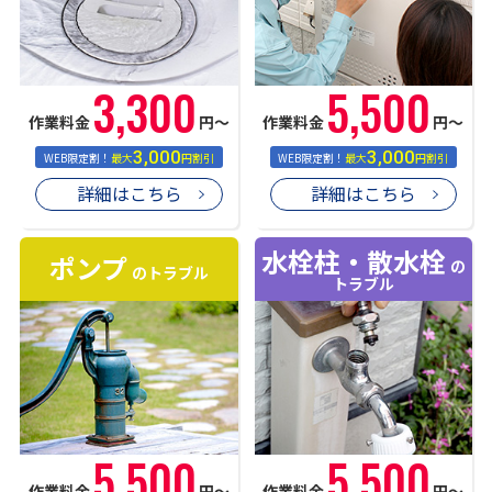
3,300
5,500
作業料金
円〜
作業料金
円〜
3,000
3,000
WEB限定割！
最大
円割引
WEB限定割！
最大
円割引
詳細はこちら
詳細はこちら
水栓柱・散水栓
ポンプ
の
のトラブル
トラブル
5,500
5,500
作業料金
円〜
作業料金
円〜