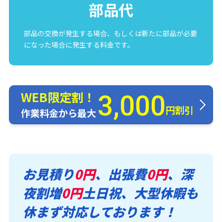
部品代
部品の交換が発生する場合、もしくは新たに部品が必要
になった場合に発生する料金です。
WEB限定割！
3,000
円割引
作業料金から最大
お見積り
0円
、出張費
0円
、深
夜割増
0円
土日祝、大型休暇も
休まず対応しております！