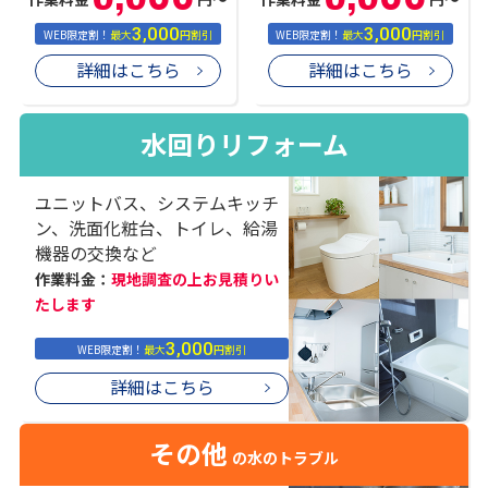
3,000
3,000
WEB限定割！
最大
円割引
WEB限定割！
最大
円割引
詳細はこちら
詳細はこちら
水回りリフォーム
ユニットバス、システムキッチ
ン、洗面化粧台、トイレ、給湯
機器の交換など
作業料金：
現地調査の上お見積りい
たします
3,000
WEB限定割！
最大
円割引
詳細はこちら
その他
の水のトラブル