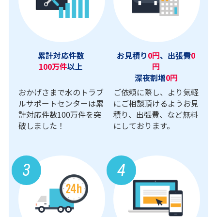
累計対応件数
お見積り
0円
、出張費
0
100万件
以上
円
深夜割増
0円
おかげさまで水のトラブ
ご依頼に際し、より気軽
ルサポートセンターは累
にご相談頂けるようお見
計対応件数100万件を突
積り、出張費、など無料
破しました！
にしております。
3
4