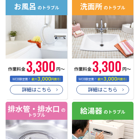
お風呂
洗面所
のトラブル
のトラブル
3,300
3,300
作業料金
円〜
作業料金
円〜
3,000
3,000
WEB限定割！
最大
円割引
WEB限定割！
最大
円割引
詳細はこちら
詳細はこちら
排水管・排水口
給湯器
の
のトラブル
トラブル