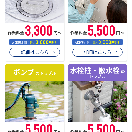
3,300
5,500
作業料金
円〜
作業料金
円〜
3,000
3,000
WEB限定割！
最大
円割引
WEB限定割！
最大
円割引
詳細はこちら
詳細はこちら
水栓柱・散水栓
ポンプ
の
のトラブル
トラブル
5,500
5,500
作業料金
円〜
作業料金
円〜