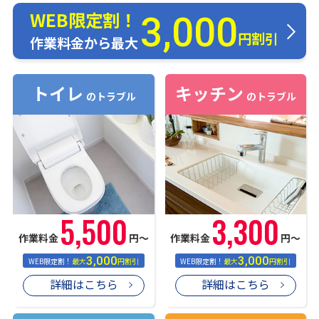
WEB限定割！
3,000
円割引
作業料金から最大
トイレ
キッチン
のトラブル
のトラブル
5,500
3,300
作業料金
円〜
作業料金
円〜
3,000
3,000
WEB限定割！
最大
円割引
WEB限定割！
最大
円割引
詳細はこちら
詳細はこちら