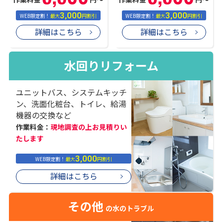
3,000
3,000
WEB限定割！
最大
円割引
WEB限定割！
最大
円割引
詳細はこちら
詳細はこちら
水回りリフォーム
ユニットバス、システムキッチ
ン、洗面化粧台、トイレ、給湯
機器の交換など
作業料金：
現地調査の上お見積りい
たします
3,000
WEB限定割！
最大
円割引
詳細はこちら
その他
の水のトラブル