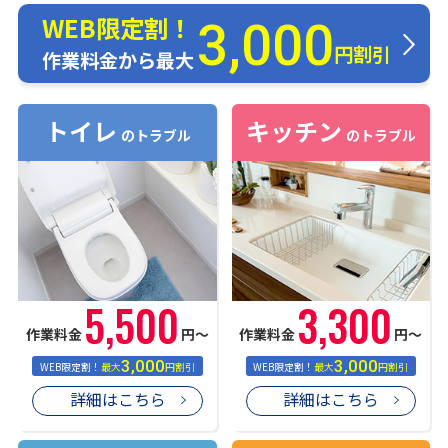
WEB限定割！
3,000
円割引
作業料金から最大
トイレ
キッチン
のトラブル
のトラブル
5,500
3,300
作業料金
円〜
作業料金
円〜
3,000
3,000
WEB限定割！
最大
円割引
WEB限定割！
最大
円割引
詳細はこちら
詳細はこちら