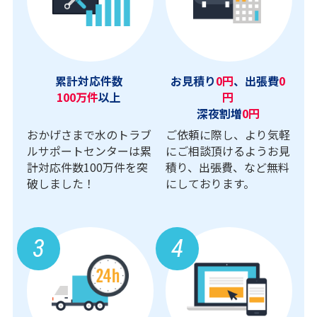
累計対応件数
お見積り
0円
、出張費
0
100万件
以上
円
深夜割増
0円
おかげさまで水のトラブ
ご依頼に際し、より気軽
ルサポートセンターは累
にご相談頂けるようお見
計対応件数100万件を突
積り、出張費、など無料
破しました！
にしております。
3
4