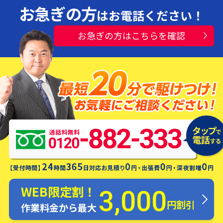
お急ぎの方
はお電話ください！
お急ぎの方はこちらを確認
水漏れ・つまり・修理お電話一本ですぐ
にお伺いします！
WEB限定割！
3,000
円割引
作業料金から最大