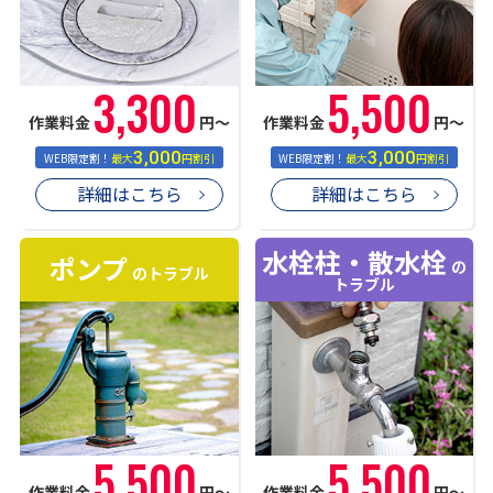
3,300
5,500
作業料金
円〜
作業料金
円〜
3,000
3,000
WEB限定割！
最大
円割引
WEB限定割！
最大
円割引
詳細はこちら
詳細はこちら
水栓柱・散水栓
ポンプ
の
のトラブル
トラブル
5,500
5,500
作業料金
円〜
作業料金
円〜