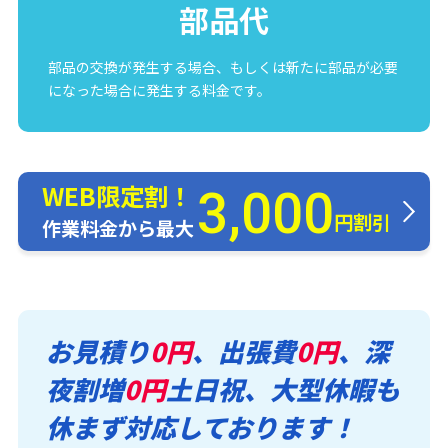
部品代
部品の交換が発生する場合、もしくは新たに部品が必要
になった場合に発生する料金です。
WEB限定割！
3,000
円割引
作業料金から最大
お見積り
0円
、出張費
0円
、深
夜割増
0円
土日祝、大型休暇も
休まず対応しております！