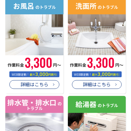
お風呂
洗面所
のトラブル
のトラブル
3,300
3,300
作業料金
円〜
作業料金
円〜
3,000
3,000
WEB限定割！
最大
円割引
WEB限定割！
最大
円割引
詳細はこちら
詳細はこちら
排水管・排水口
給湯器
の
のトラブル
トラブル