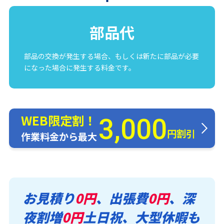
部品代
部品の交換が発生する場合、もしくは新たに部品が必要
になった場合に発生する料金です。
WEB限定割！
3,000
円割引
作業料金から最大
お見積り
0円
、出張費
0円
、深
夜割増
0円
土日祝、大型休暇も