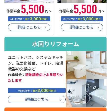
5,500
5,500
作業料金
円〜
作業料金
円〜
3,000
3,000
WEB限定割！
最大
円割引
WEB限定割！
最大
円割引
詳細はこちら
詳細はこちら
水回りリフォーム
ユニットバス、システムキッチ
ン、洗面化粧台、トイレ、給湯
機器の交換など
作業料金：
現地調査の上お見積りい
たします
3,000
WEB限定割！
最大
円割引
詳細はこちら