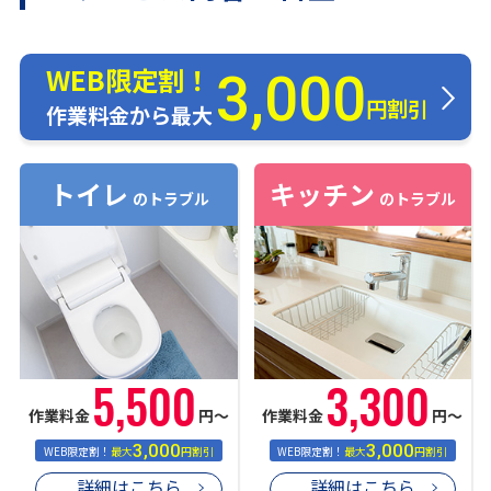
WEB限定割！
3,000
円割引
作業料金から最大
トイレ
キッチン
のトラブル
のトラブル
5,500
3,300
作業料金
円〜
作業料金
円〜
3,000
3,000
WEB限定割！
最大
円割引
WEB限定割！
最大
円割引
詳細はこちら
詳細はこちら