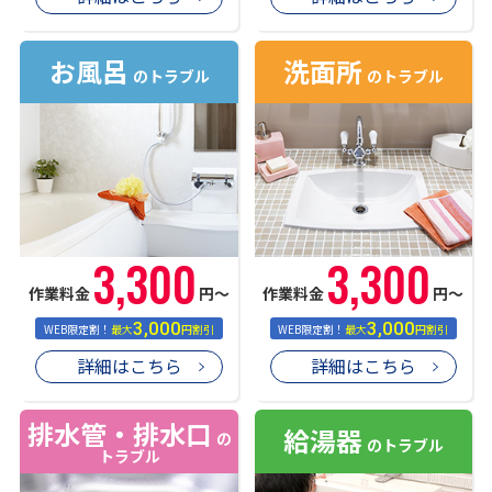
お風呂
洗面所
のトラブル
のトラブル
3,300
3,300
作業料金
円〜
作業料金
円〜
3,000
3,000
WEB限定割！
最大
円割引
WEB限定割！
最大
円割引
詳細はこちら
詳細はこちら
排水管・排水口
給湯器
の
のトラブル
トラブル