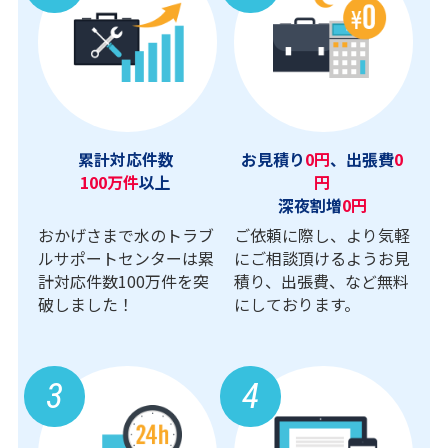
累計対応件数
お見積り
0円
、出張費
0
100万件
以上
円
深夜割増
0円
おかげさまで水のトラブ
ご依頼に際し、より気軽
ルサポートセンターは累
にご相談頂けるようお見
計対応件数100万件を突
積り、出張費、など無料
破しました！
にしております。
3
4