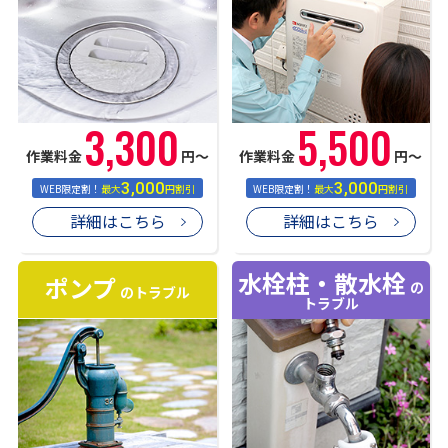
3,300
5,500
作業料金
円〜
作業料金
円〜
3,000
3,000
WEB限定割！
最大
円割引
WEB限定割！
最大
円割引
詳細はこちら
詳細はこちら
水栓柱・散水栓
ポンプ
の
のトラブル
トラブル