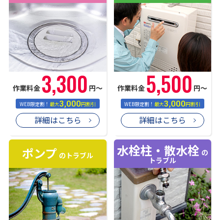
3,300
5,500
作業料金
円〜
作業料金
円〜
3,000
3,000
WEB限定割！
最大
円割引
WEB限定割！
最大
円割引
詳細はこちら
詳細はこちら
水栓柱・散水栓
ポンプ
の
のトラブル
トラブル