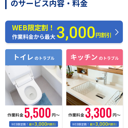
のサービス内容・料金
WEB限定割！
3,000
円割引
作業料金から最大
トイレ
キッチン
のトラブル
のトラブル
5,500
3,300
作業料金
円〜
作業料金
円〜
3,000
3,000
WEB限定割！
最大
円割引
WEB限定割！
最大
円割引