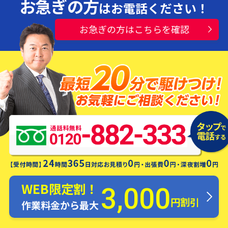
お急ぎの方
はお電話ください！
お急ぎの方はこちらを確認
水漏れ・つまり・修理お電話一本ですぐ
にお伺いします！
WEB限定割！
3,000
円割引
作業料金から最大