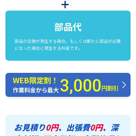
部品代
部品の交換が発生する場合、もしくは新たに部品が必要
になった場合に発生する料金です。
WEB限定割！
3,000
円割引
作業料金から最大
お見積り
0円
、出張費
0円
、深