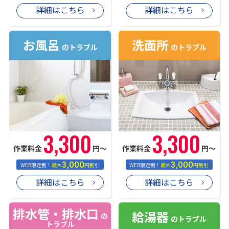
詳細はこちら
詳細はこちら
お風呂
洗面所
のトラブル
のトラブル
3,300
3,300
作業料金
円〜
作業料金
円〜
3,000
3,000
WEB限定割！
最大
円割引
WEB限定割！
最大
円割引
詳細はこちら
詳細はこちら
排水管・排水口
給湯器
の
のトラブル
トラブル