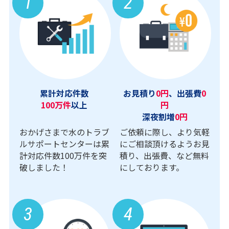
1
2
累計対応件数
お見積り
0円
、出張費
0
100万件
以上
円
深夜割増
0円
おかげさまで水のトラブ
ご依頼に際し、より気軽
ルサポートセンターは累
にご相談頂けるようお見
計対応件数100万件を突
積り、出張費、など無料
破しました！
にしております。
3
4