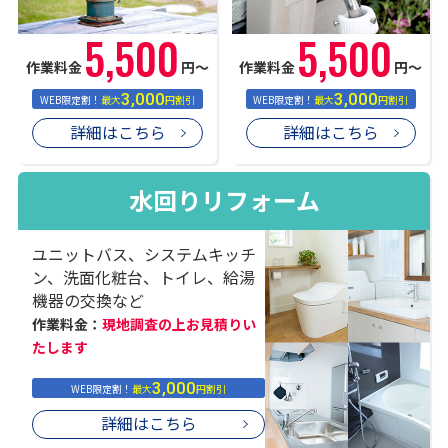
5,500
5,500
作業料金
円〜
作業料金
円〜
3,000
3,000
WEB限定割！
最大
円割引
WEB限定割！
最大
円割引
詳細はこちら
詳細はこちら
水回りリフォーム
ユニットバス、システムキッチ
ン、洗面化粧台、トイレ、給湯
機器の交換など
作業料金：
現地調査の上お見積りい
たします
3,000
WEB限定割！
最大
円割引
詳細はこちら