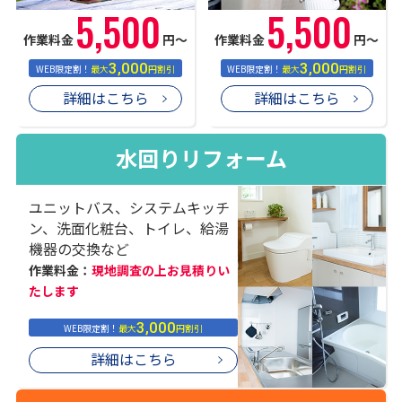
5,500
5,500
作業料金
円〜
作業料金
円〜
3,000
3,000
WEB限定割！
最大
円割引
WEB限定割！
最大
円割引
詳細はこちら
詳細はこちら
水回りリフォーム
ユニットバス、システムキッチ
ン、洗面化粧台、トイレ、給湯
機器の交換など
作業料金：
現地調査の上お見積りい
たします
3,000
WEB限定割！
最大
円割引
詳細はこちら