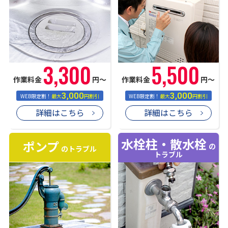
3,300
5,500
作業料金
円〜
作業料金
円〜
3,000
3,000
WEB限定割！
最大
円割引
WEB限定割！
最大
円割引
詳細はこちら
詳細はこちら
水栓柱・散水栓
ポンプ
の
のトラブル
トラブル