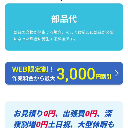
部品代
部品の交換が発生する場合、もしくは新たに部品が必要
になった場合に発生する料金です。
WEB限定割！
3,000
円割引
作業料金から最大
お見積り
0円
、出張費
0円
、深
夜割増
0円
土日祝、大型休暇も