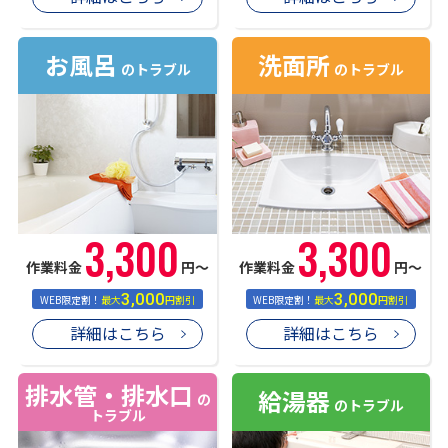
お風呂
洗面所
のトラブル
のトラブル
3,300
3,300
作業料金
円〜
作業料金
円〜
3,000
3,000
WEB限定割！
最大
円割引
WEB限定割！
最大
円割引
詳細はこちら
詳細はこちら
排水管・排水口
給湯器
の
のトラブル
トラブル