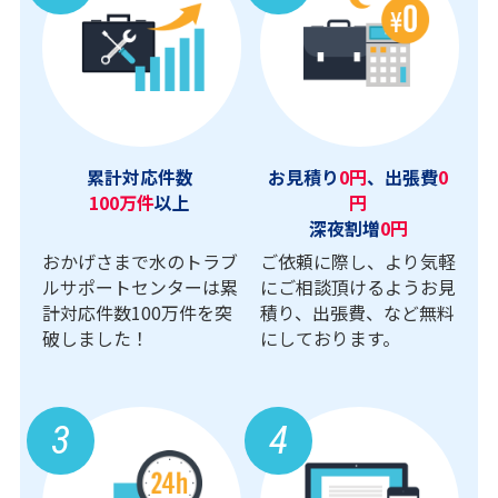
累計対応件数
お見積り
0円
、出張費
0
100万件
以上
円
深夜割増
0円
おかげさまで水のトラブ
ご依頼に際し、より気軽
ルサポートセンターは累
にご相談頂けるようお見
計対応件数100万件を突
積り、出張費、など無料
破しました！
にしております。
3
4