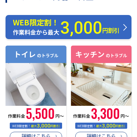
WEB限定割！
3,000
円割引
作業料金から最大
トイレ
キッチン
のトラブル
のトラブル
5,500
3,300
作業料金
円〜
作業料金
円〜
3,000
3,000
WEB限定割！
最大
円割引
WEB限定割！
最大
円割引
詳細はこちら
詳細はこちら