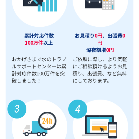
累計対応件数
お見積り
0円
、出張費
0
100万件
以上
円
深夜割増
0円
おかげさまで水のトラブ
ご依頼に際し、より気軽
ルサポートセンターは累
にご相談頂けるようお見
計対応件数100万件を突
積り、出張費、など無料
破しました！
にしております。
3
4