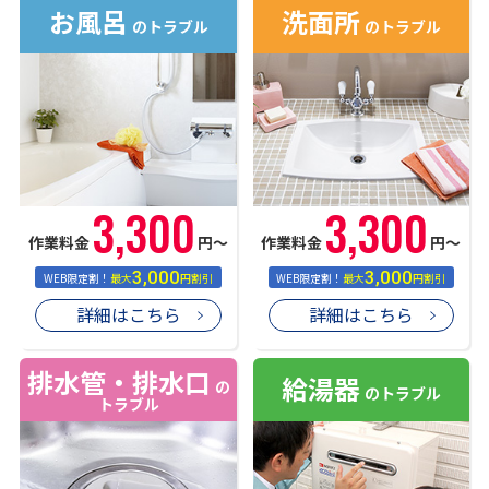
お風呂
洗面所
のトラブル
のトラブル
3,300
3,300
作業料金
円〜
作業料金
円〜
3,000
3,000
WEB限定割！
最大
円割引
WEB限定割！
最大
円割引
詳細はこちら
詳細はこちら
排水管・排水口
給湯器
の
のトラブル
トラブル