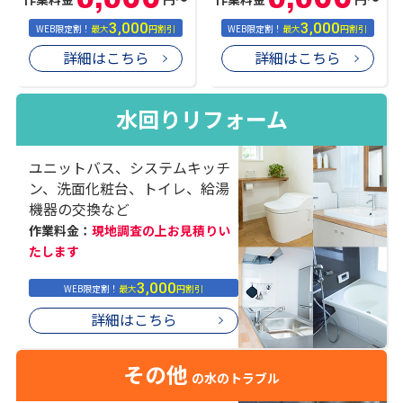
3,000
3,000
WEB限定割！
最大
円割引
WEB限定割！
最大
円割引
詳細はこちら
詳細はこちら
水回りリフォーム
ユニットバス、システムキッチ
ン、洗面化粧台、トイレ、給湯
機器の交換など
作業料金：
現地調査の上お見積りい
たします
3,000
WEB限定割！
最大
円割引
詳細はこちら
その他
の水のトラブル