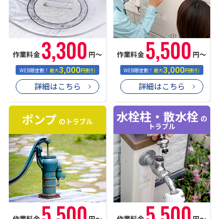
3,300
5,500
作業料金
円〜
作業料金
円〜
3,000
3,000
WEB限定割！
最大
円割引
WEB限定割！
最大
円割引
詳細はこちら
詳細はこちら
水栓柱・散水栓
ポンプ
の
のトラブル
トラブル
5,500
5,500
作業料金
円〜
作業料金
円〜