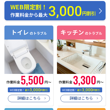
WEB限定割！
3,000
円割引
作業料金から最大
トイレ
キッチン
のトラブル
のトラブル
5,500
3,300
作業料金
円〜
作業料金
円〜
3,000
3,000
WEB限定割！
最大
円割引
WEB限定割！
最大
円割引
詳細はこちら
詳細はこちら