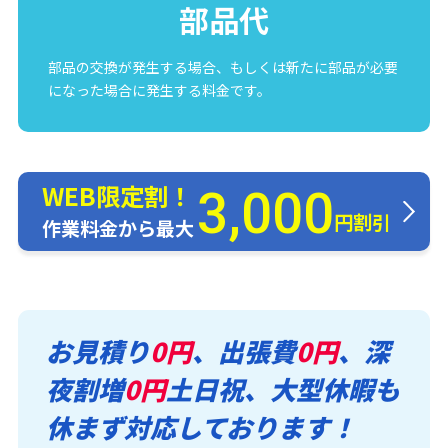
部品代
部品の交換が発生する場合、もしくは新たに部品が必要
になった場合に発生する料金です。
WEB限定割！
3,000
円割引
作業料金から最大
お見積り
0円
、出張費
0円
、深
夜割増
0円
土日祝、大型休暇も
休まず対応しております！