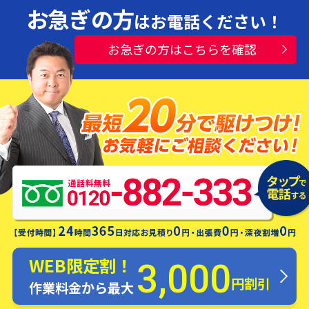
お急ぎの方
はお電話ください！
お急ぎの方はこちらを確認
水漏れ・つまり・修理お電話一本ですぐ
にお伺いします！
WEB限定割！
3,000
円割引
作業料金から最大