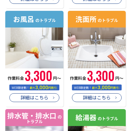
お風呂
洗面所
のトラブル
のトラブル
3,300
3,300
作業料金
円〜
作業料金
円〜
3,000
3,000
WEB限定割！
最大
円割引
WEB限定割！
最大
円割引
詳細はこちら
詳細はこちら
排水管・排水口
給湯器
の
のトラブル
トラブル