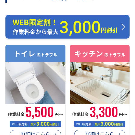
WEB限定割！
3,000
円割引
作業料金から最大
トイレ
キッチン
のトラブル
のトラブル
5,500
3,300
作業料金
円〜
作業料金
円〜
3,000
3,000
WEB限定割！
最大
円割引
WEB限定割！
最大
円割引
詳細はこちら
詳細はこちら