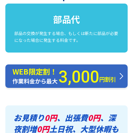
部品代
部品の交換が発生する場合、もしくは新たに部品が必要
になった場合に発生する料金です。
WEB限定割！
3,000
円割引
作業料金から最大
お見積り
0円
、出張費
0円
、深
夜割増
0円
土日祝、大型休暇も