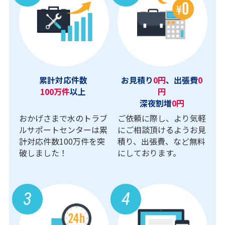
累計対応件数
お見積り
0円
、出張費
0
100万件
以上
円
深夜割増
0円
おかげさまで水のトラブ
ご依頼に際し、より気軽
ルサポートセンターは累
にご相談頂けるようお見
計対応件数100万件を突
積り、出張費、など無料
破しました！
にしております。
3
4