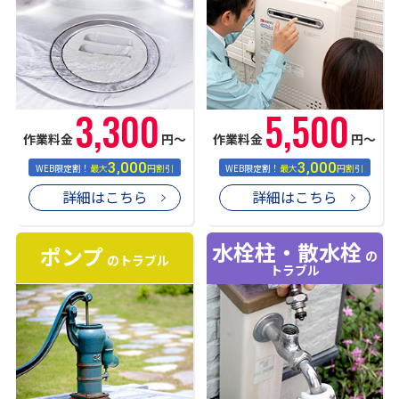
3,300
5,500
作業料金
円〜
作業料金
円〜
3,000
3,000
WEB限定割！
最大
円割引
WEB限定割！
最大
円割引
詳細はこちら
詳細はこちら
水栓柱・散水栓
ポンプ
の
のトラブル
トラブル