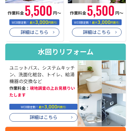
5,500
5,500
作業料金
円〜
作業料金
円〜
3,000
3,000
WEB限定割！
最大
円割引
WEB限定割！
最大
円割引
詳細はこちら
詳細はこちら
水回りリフォーム
ユニットバス、システムキッチ
ン、洗面化粧台、トイレ、給湯
機器の交換など
作業料金：
現地調査の上お見積りい
たします
3,000
WEB限定割！
最大
円割引
詳細はこちら