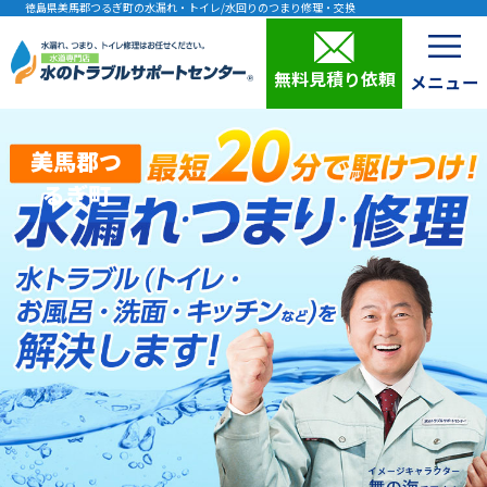
徳島県美馬郡つるぎ町の水漏れ・トイレ/水回りのつまり修理・交換
無料見積り依頼
美馬郡つ
るぎ町