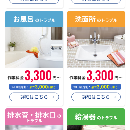
お風呂
洗面所
のトラブル
のトラブル
3,300
3,300
作業料金
円〜
作業料金
円〜
3,000
3,000
WEB限定割！
最大
円割引
WEB限定割！
最大
円割引
詳細はこちら
詳細はこちら
排水管・排水口
給湯器
の
のトラブル
トラブル