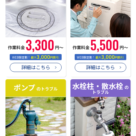
3,300
5,500
作業料金
円〜
作業料金
円〜
3,000
3,000
WEB限定割！
最大
円割引
WEB限定割！
最大
円割引
詳細はこちら
詳細はこちら
水栓柱・散水栓
ポンプ
の
のトラブル
トラブル