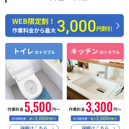
WEB限定割！
3,000
円割引
作業料金から最大
トイレ
キッチン
のトラブル
のトラブル
5,500
3,300
作業料金
円〜
作業料金
円〜
3,000
3,000
WEB限定割！
最大
円割引
WEB限定割！
最大
円割引
詳細はこちら
詳細はこちら