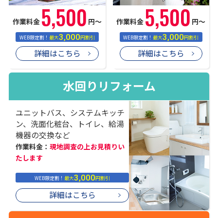
5,500
5,500
作業料金
円〜
作業料金
円〜
3,000
3,000
WEB限定割！
最大
円割引
WEB限定割！
最大
円割引
詳細はこちら
詳細はこちら
水回りリフォーム
ユニットバス、システムキッチ
ン、洗面化粧台、トイレ、給湯
機器の交換など
作業料金：
現地調査の上お見積りい
たします
3,000
WEB限定割！
最大
円割引
詳細はこちら