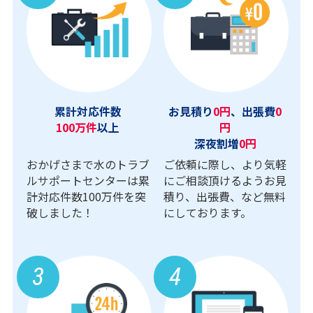
累計対応件数
お見積り
0円
、出張費
0
100万件
以上
円
深夜割増
0円
おかげさまで水のトラブ
ご依頼に際し、より気軽
ルサポートセンターは累
にご相談頂けるようお見
計対応件数100万件を突
積り、出張費、など無料
破しました！
にしております。
3
4