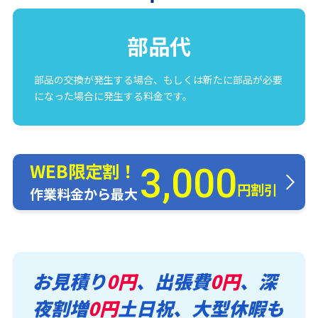
部品代
部品の交換が発生する場合、もしくは新たに部品が必要
になった場合に発生する料金です。
WEB限定割！
3,000
円割引
作業料金から最大
お見積り
0円
、出張費
0円
、深
夜割増
0円
土日祝、大型休暇も