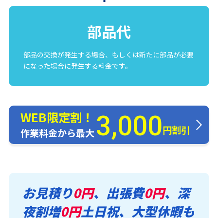
部品代
部品の交換が発生する場合、もしくは新たに部品が必要
になった場合に発生する料金です。
WEB限定割！
3,000
円割引
作業料金から最大
お見積り
0円
、出張費
0円
、深
夜割増
0円
土日祝、大型休暇も