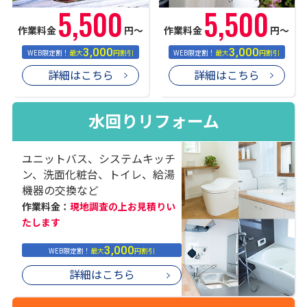
5,500
5,500
作業料金
円〜
作業料金
円〜
3,000
3,000
WEB限定割！
最大
円割引
WEB限定割！
最大
円割引
詳細はこちら
詳細はこちら
水回りリフォーム
ユニットバス、システムキッチ
ン、洗面化粧台、トイレ、給湯
機器の交換など
作業料金：
現地調査の上お見積りい
たします
3,000
WEB限定割！
最大
円割引
詳細はこちら