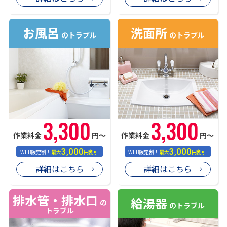
お風呂
洗面所
のトラブル
のトラブル
3,300
3,300
作業料金
円〜
作業料金
円〜
3,000
3,000
WEB限定割！
最大
円割引
WEB限定割！
最大
円割引
詳細はこちら
詳細はこちら
排水管・排水口
給湯器
の
のトラブル
トラブル