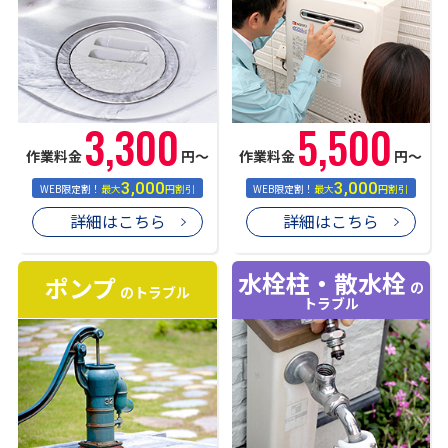
3,300
5,500
作業料金
円〜
作業料金
円〜
3,000
3,000
WEB限定割！
最大
円割引
WEB限定割！
最大
円割引
詳細はこちら
詳細はこちら
水栓柱・散水栓
ポンプ
の
のトラブル
トラブル