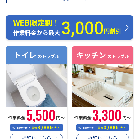
WEB限定割！
3,000
円割引
作業料金から最大
トイレ
キッチン
のトラブル
のトラブル
5,500
3,300
作業料金
円〜
作業料金
円〜
3,000
3,000
WEB限定割！
最大
円割引
WEB限定割！
最大
円割引
詳細はこちら
詳細はこちら