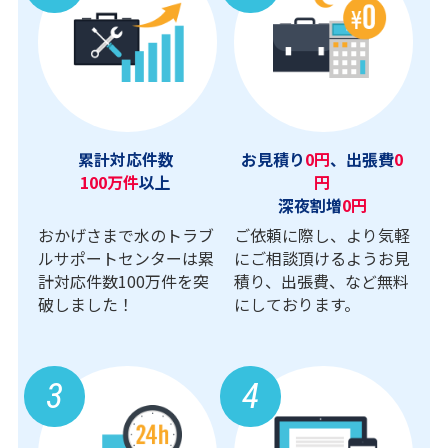
累計対応件数
お見積り
0円
、出張費
0
100万件
以上
円
深夜割増
0円
おかげさまで水のトラブ
ご依頼に際し、より気軽
ルサポートセンターは累
にご相談頂けるようお見
計対応件数100万件を突
積り、出張費、など無料
破しました！
にしております。
3
4