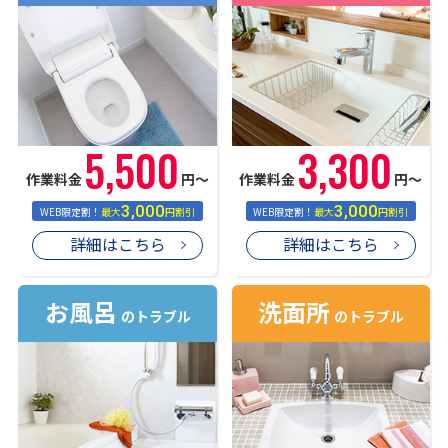
5,500
3,300
作業料金
円〜
作業料金
円〜
3,000
3,000
WEB限定割！
最大
円割引
WEB限定割！
最大
円割引
詳細はこちら
詳細はこちら
お風呂
洗面所
のトラブル
のトラブル