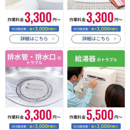
3,300
3,300
作業料金
円〜
作業料金
円〜
3,000
3,000
WEB限定割！
最大
円割引
WEB限定割！
最大
円割引
詳細はこちら
詳細はこちら
排水管・排水口
給湯器
の
のトラブル
トラブル
3,300
5,500
作業料金
円〜
作業料金
円〜
3,000
3,000
WEB限定割！
最大
円割引
WEB限定割！
最大
円割引