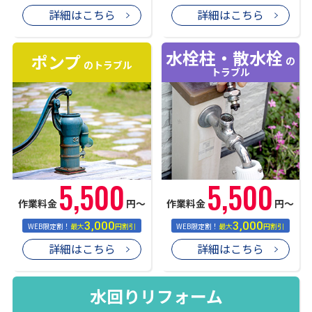
詳細はこちら
詳細はこちら
水栓柱・散水栓
ポンプ
の
のトラブル
トラブル
5,500
5,500
作業料金
円〜
作業料金
円〜
3,000
3,000
WEB限定割！
最大
円割引
WEB限定割！
最大
円割引
詳細はこちら
詳細はこちら
水回りリフォーム