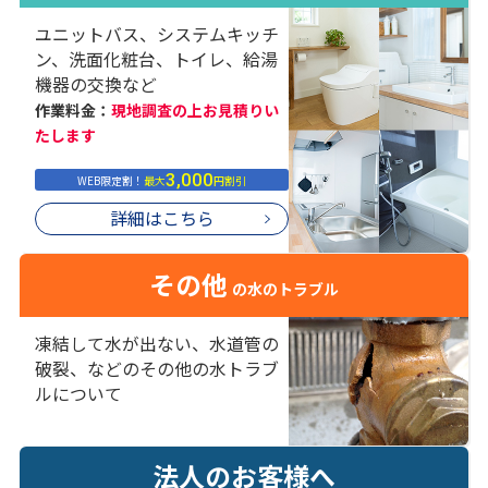
ユニットバス、システムキッチ
ン、洗面化粧台、トイレ、給湯
機器の交換など
作業料金：
現地調査の上お見積りい
たします
3,000
WEB限定割！
最大
円割引
詳細はこちら
その他
の水のトラブル
凍結して水が出ない、水道管の
破裂、などのその他の水トラブ
ルについて
法人のお客様へ