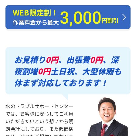
WEB限定割！
3,000
円割引
作業料金から最大
お見積り
0円
、出張費
0円
、深
夜割増
0円
土日祝、大型休暇も
休まず対応しております！
水のトラブルサポートセンター
では、お客様に安心してご利用
いただきたいという想いから明
朗会計にしており、また低価格