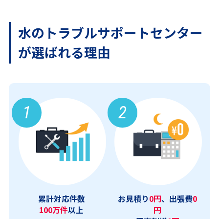
水のトラブルサポートセンター
が
選ばれる理由
1
2
累計対応件数
お見積り
0円
、出張費
0
100万件
以上
円