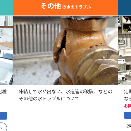
その他
の水のトラブル
化粧
凍結して水が出ない、水道管の破裂、などの
定
その他の水トラブルについて
な
お
【受