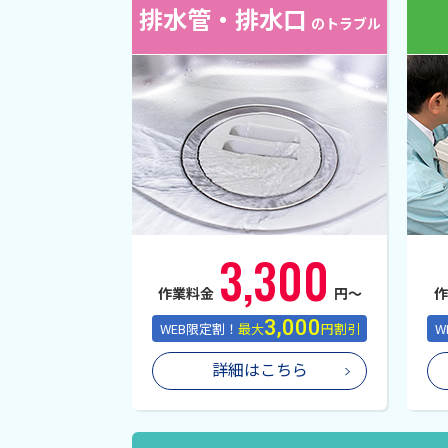
排水管・排水口
の
トラブル
3,300
作業料金
円〜
3,000
WEB限定割！
最大
円割引
W
詳細はこちら