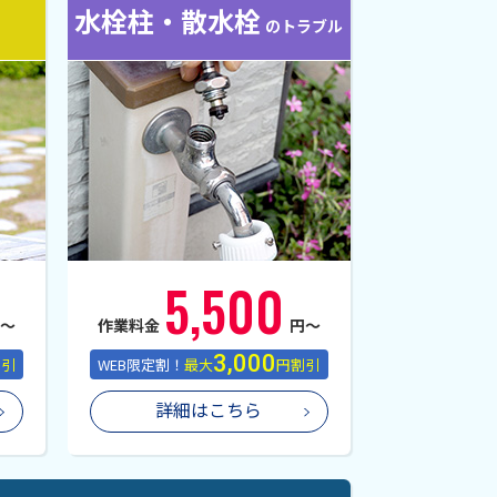
水栓柱・散水栓
の
トラブル
5,500
円〜
作業料金
円〜
3,000
割引
WEB限定割！
最大
円割引
詳細はこちら