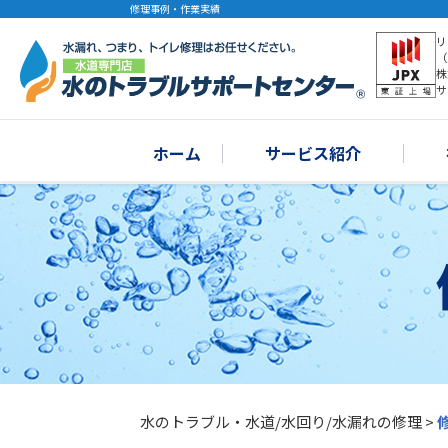
修理事例・作業実績
リ
（
株
サ
ホーム
サービス紹介
水のトラブル・水道/水回り/水漏れの修理
>