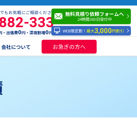
でもお気軽にご相談ください！
無料見積り依頼フォームへ
-882-333
24時間365日受付中
3,000
WEB限定割！
最大
円割引
0
0
円・出張費
円・深夜割増
円
お急ぎの方へ
会社について
績