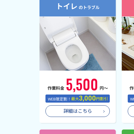
トイレ
のトラブル
5,500
作業料金
円〜
作
3,000
WEB限定割！
最大
円割引
W
詳細はこちら