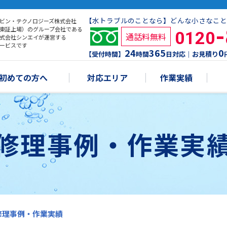
【水トラブルのことなら】どんな小さなこと
ビン・テクノロジーズ株式会社
東証上場）のグループ会社である
0120
通話料無料
式会社シンエイが運営する
ービスです
24
365
0
【受付時間】
時間
日対応｜お見積り
初めての方へ
対応エリア
作業実績
修理事例・作業実
修理事例・作業実績