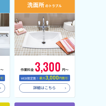
洗面所
のトラブル
3,300
円〜
作業料金
円〜
3,000
割引
WEB限定割！
最大
円割引
詳細はこちら