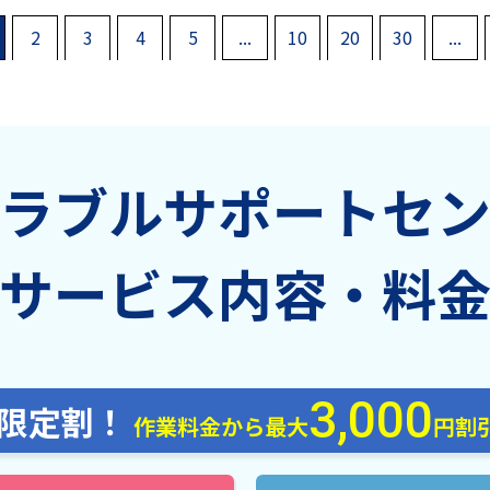
2
3
4
5
...
10
20
30
...
ラブルサポート
セ
サービス内容・料
3,000
B限定割！
作業料金から最大
円割