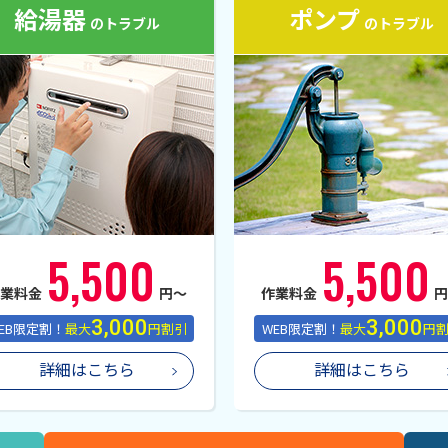
給湯器
ポンプ
のトラブル
のトラブル
5,500
5,500
作業料金
円〜
作業料金
3,000
3,000
EB限定割！
最大
円割引
WEB限定割！
最大
円
詳細はこちら
詳細はこちら