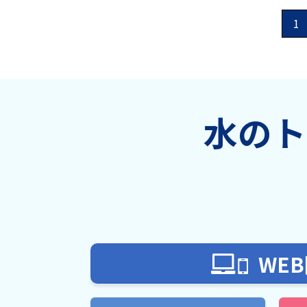
1
水のト
WE