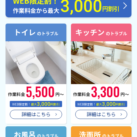
WEB限定割！
3,000
円割引
作業料金から最大
トイレ
キッチン
のトラブル
のトラブル
5,500
3,300
作業料金
円〜
作業料金
円〜
3,000
3,000
WEB限定割！
最大
円割引
WEB限定割！
最大
円割引
詳細はこちら
詳細はこちら
お風呂
洗面所
のトラブル
のトラブル