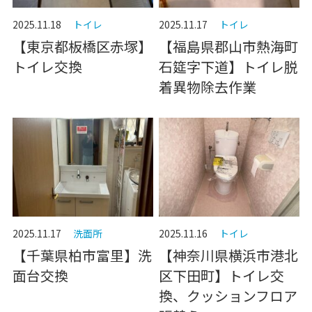
2025.11.18
トイレ
2025.11.17
トイレ
【東京都板橋区赤塚】
【福島県郡山市熱海町
トイレ交換
石筵字下道】トイレ脱
着異物除去作業
2025.11.17
洗面所
2025.11.16
トイレ
【千葉県柏市富里】洗
【神奈川県横浜市港北
面台交換
区下田町】トイレ交
換、クッションフロア