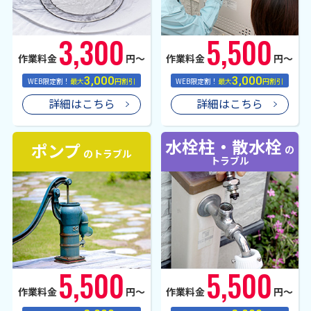
3,300
5,500
作業料金
円〜
作業料金
円〜
3,000
3,000
WEB限定割！
最大
円割引
WEB限定割！
最大
円割引
詳細はこちら
詳細はこちら
水栓柱・散水栓
ポンプ
の
のトラブル
トラブル
5,500
5,500
作業料金
円〜
作業料金
円〜