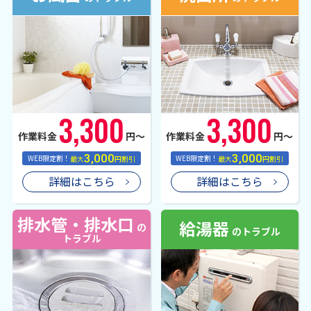
3,300
3,300
作業料金
円〜
作業料金
円〜
3,000
3,000
WEB限定割！
最大
円割引
WEB限定割！
最大
円割引
詳細はこちら
詳細はこちら
排水管・排水口
給湯器
の
のトラブル
トラブル