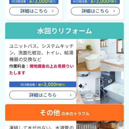
3,000
3,000
WEB限定割！
最大
円割引
WEB限定割！
最大
円割引
詳細はこちら
詳細はこちら
水回りリフォーム
ユニットバス、システムキッチ
ン、洗面化粧台、トイレ、給湯
機器の交換など
作業料金：
現地調査の上お見積りい
たします
3,000
WEB限定割！
最大
円割引
詳細はこちら
その他
の水のトラブル
凍結して水が出ない、水道管の