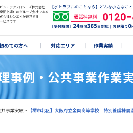
【水トラブルのことなら】どんな小さなこと
ビン・テクノロジーズ株式会社
東証上場）のグループ会社である
0120
通話料無料
式会社シンエイが運営する
ービスです
24
365
0
【受付時間】
時間
日対応｜お見積り
初めての方へ
対応エリア
作業実績
理事例・公共事業作業
公共事業実績
>
【堺市北区】大阪府立金岡高等学校 特別養護棟裏