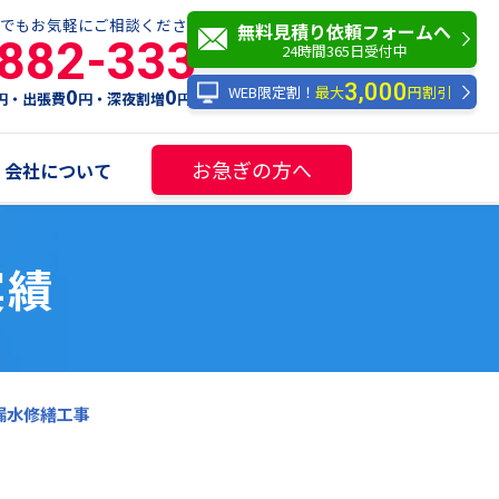
でもお気軽にご相談ください！
無料見積り依頼フォームへ
-882-333
24時間365日受付中
3,000
WEB限定割！
最大
円割引
0
0
円・出張費
円・深夜割増
円
お急ぎの方へ
会社について
実績
漏水修繕工事