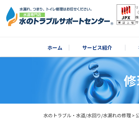
リ
（
株
サ
ホーム
サービス紹介
修
水のトラブル・水道/水回り/水漏れの修理
>