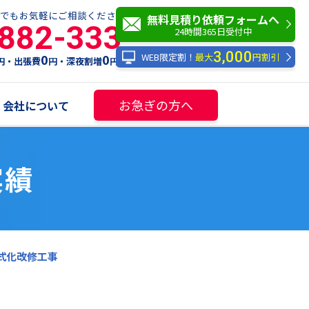
でもお気軽にご相談ください！
無料見積り依頼フォームへ
-882-333
24時間365日受付中
3,000
WEB限定割！
最大
円割引
0
0
円・出張費
円・深夜割増
円
お急ぎの方へ
会社について
実績
式化改修工事