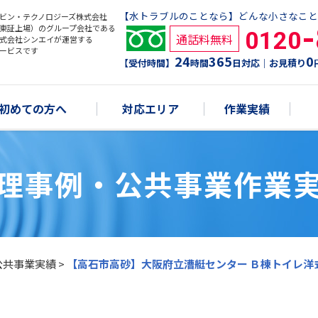
【水トラブルのことなら】どんな小さなこと
ビン・テクノロジーズ株式会社
東証上場）のグループ会社である
0120
通話料無料
式会社シンエイが運営する
ービスです
24
365
0
【受付時間】
時間
日対応｜お見積り
初めての方へ
対応エリア
作業実績
理事例・公共事業作業
公共事業実績
>
【高石市高砂】大阪府立漕艇センター Ｂ棟トイレ洋