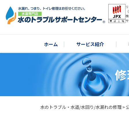
リ
（
株
サ
ホーム
サービス紹介
修
水のトラブル・水道/水回り/水漏れの修理
>