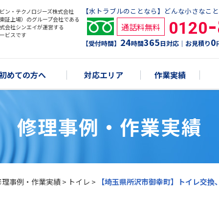
【水トラブルのことなら】どんな小さなこと
ビン・テクノロジーズ株式会社
東証上場）のグループ会社である
0120
通話料無料
式会社シンエイが運営する
ービスです
24
365
0
【受付時間】
時間
日対応｜お見積り
初めての方へ
対応エリア
作業実績
修理事例・作業実績
修理事例・作業実績
>
トイレ
>
【埼玉県所沢市御幸町】トイレ交換