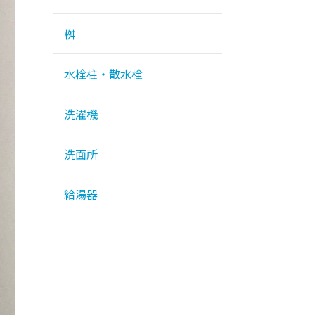
桝
水栓柱・散水栓
洗濯機
洗面所
給湯器