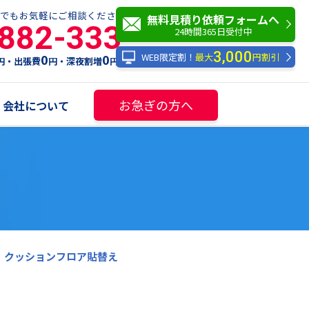
でもお気軽にご相談ください！
無料見積り依頼フォームへ
-882-333
24時間365日受付中
3,000
WEB限定割！
最大
円割引
0
0
円・出張費
円・深夜割増
円
お急ぎの方へ
会社について
、クッションフロア貼替え