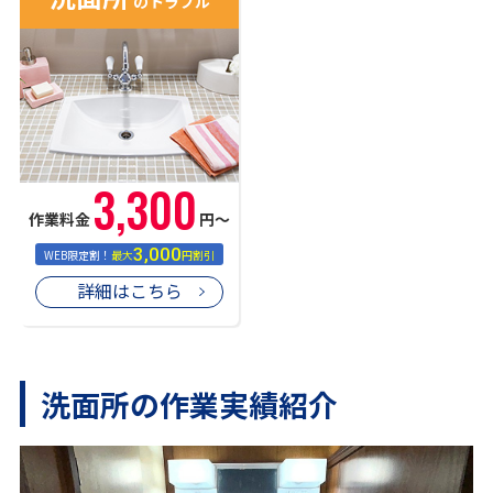
のトラブル
3,300
作業料金
円〜
3,000
WEB限定割！
最大
円割引
詳細はこちら
洗面所の作業実績紹介