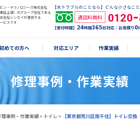
【水トラブルのことなら】どんな小さなこと
ビン・テクノロジーズ株式会社
東証上場）のグループ会社である
0120
通話料無料
式会社シンエイが運営する
ービスです
24
365
0
【受付時間】
時間
日対応｜お見積り
初めての方へ
対応エリア
作業実績
修理事例・作業実績
修理事例・作業実績
>
トイレ
>
【東京都荒川区南千住】トイレ交換