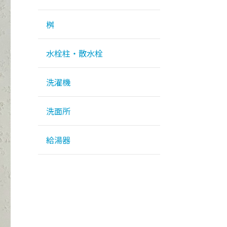
桝
水栓柱・散水栓
洗濯機
洗面所
給湯器