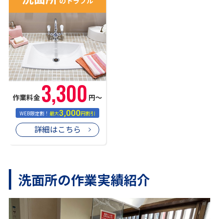
のトラブル
3,300
作業料金
円〜
3,000
WEB限定割！
最大
円割引
詳細はこちら
洗面所の作業実績紹介