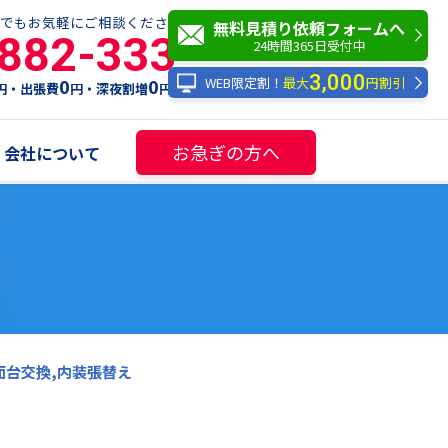
でもお気軽にご相談ください！
無料見積り依頼フォームへ
-882-333
24時間365日受付中
3,000
WEB限定割！
最大
円割引
0
0
円・出張費
円・深夜割増
円
お急ぎの方へ
会社について
台交換,内装張替え