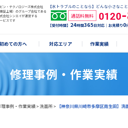
【水トラブルのことなら】どんな小さなこと
ビン・テクノロジーズ株式会社
東証上場）のグループ会社である
0120
通話料無料
式会社シンエイが運営する
ービスです
24
365
0
【受付時間】
時間
日対応｜お見積り
初めての方へ
対応エリア
作業実績
修理事例・作業実績
修理事例・作業実績
>
洗面所
>
【神奈川県川崎市多摩区南生田】洗面