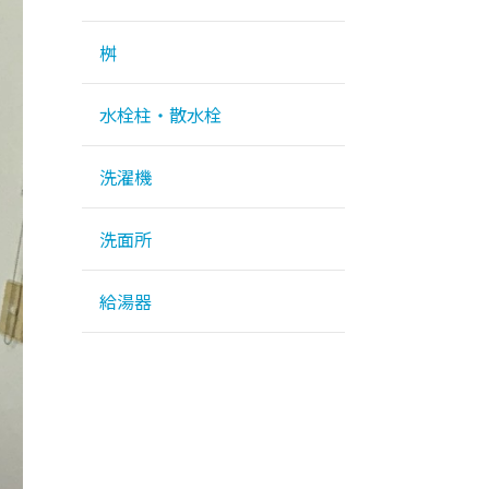
桝
水栓柱・散水栓
洗濯機
洗面所
給湯器