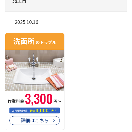
施工日
2025.10.16
洗面所
のトラブル
3,300
作業料金
円〜
3,000
WEB限定割！
最大
円割引
詳細はこちら