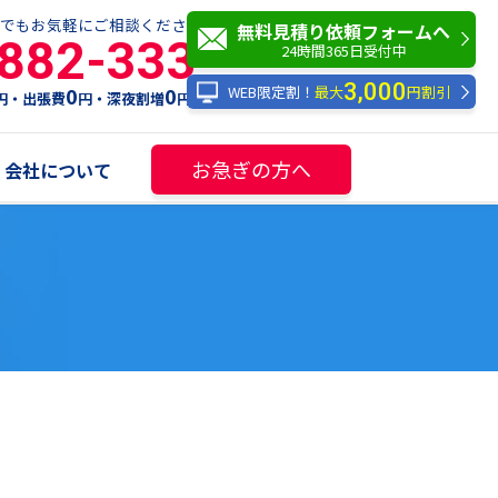
でもお気軽にご相談ください！
無料見積り依頼フォームへ
-882-333
24時間365日受付中
3,000
WEB限定割！
最大
円割引
0
0
円・出張費
円・深夜割増
円
お急ぎの方へ
会社について