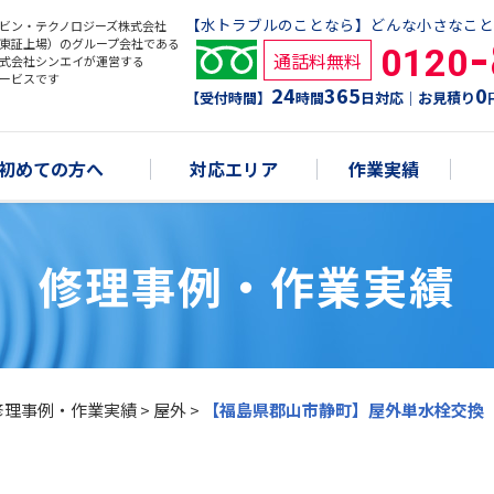
【水トラブルのことなら】どんな小さなこと
ビン・テクノロジーズ株式会社
東証上場）のグループ会社である
0120
通話料無料
式会社シンエイが運営する
ービスです
24
365
0
【受付時間】
時間
日対応｜お見積り
初めての方へ
対応エリア
作業実績
修理事例・作業実績
修理事例・作業実績
>
屋外
>
【福島県郡山市静町】屋外単水栓交換