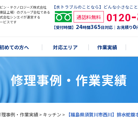
【水トラブルのことなら】どんな小さなこと
ビン・テクノロジーズ株式会社
東証上場）のグループ会社である
0120
通話料無料
式会社シンエイが運営する
ービスです
24
365
0
【受付時間】
時間
日対応｜お見積り
初めての方へ
対応エリア
作業実績
修理事例・作業実績
修理事例・作業実績
>
キッチン
>
【福島県須賀川市西川】排水蛇腹