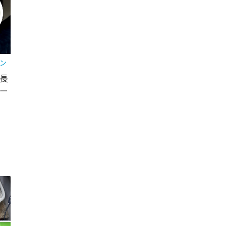
ン
長
ー