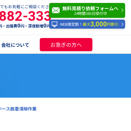
でもお気軽にご相談ください！
無料見積り依頼フォームへ
-882-333
24時間365日受付中
3,000
WEB限定割！
最大
円割引
0
0
円・出張費
円・深夜割増
円
お急ぎの方へ
会社について
ホース脱着清掃作業