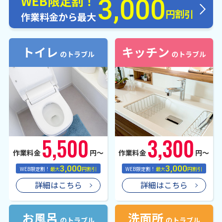
WEB限定割！
3,000
円割引
作業料金から最大
トイレ
キッチン
のトラブル
のトラブル
5,500
3,300
作業料金
円〜
作業料金
円〜
3,000
3,000
WEB限定割！
最大
円割引
WEB限定割！
最大
円割引
詳細はこちら
詳細はこちら
お風呂
洗面所
のトラブル
のトラブル