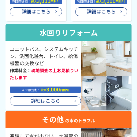
3,000
3,000
WEB限定割！
最大
円割引
WEB限定割！
最大
円割引
詳細はこちら
詳細はこちら
水回りリフォーム
ユニットバス、システムキッチ
ン、洗面化粧台、トイレ、給湯
機器の交換など
作業料金：
現地調査の上お見積りい
たします
3,000
WEB限定割！
最大
円割引
詳細はこちら
その他
の水のトラブル
凍結して水が出ない、水道管の