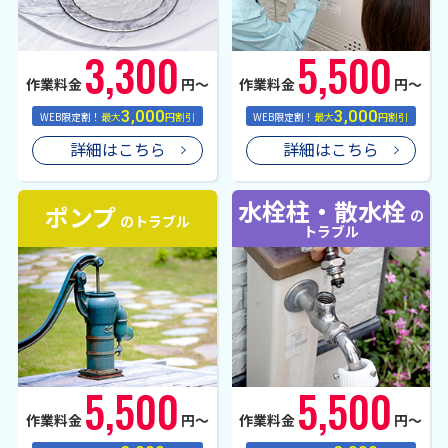
3,300
5,500
作業料金
円〜
作業料金
円〜
3,000
3,000
WEB限定割！
最大
円割引
WEB限定割！
最大
円割引
詳細はこちら
詳細はこちら
水栓柱・散水栓
ポンプ
の
のトラブル
トラブル
5,500
5,500
作業料金
円〜
作業料金
円〜