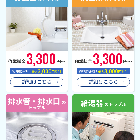
3,300
3,300
作業料金
円〜
作業料金
円〜
3,000
3,000
WEB限定割！
最大
円割引
WEB限定割！
最大
円割引
詳細はこちら
詳細はこちら
排水管・排水口
給湯器
の
のトラブル
トラブル