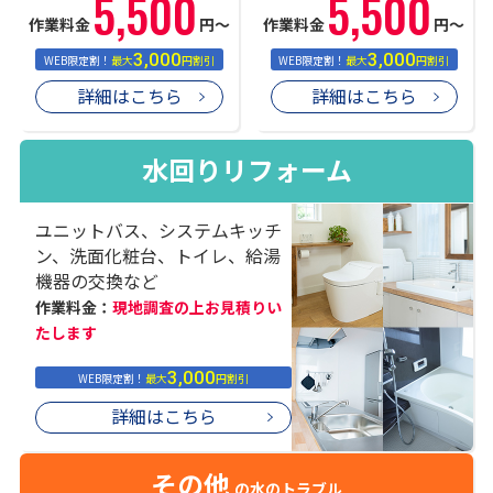
5,500
5,500
作業料金
円〜
作業料金
円〜
3,000
3,000
WEB限定割！
最大
円割引
WEB限定割！
最大
円割引
詳細はこちら
詳細はこちら
水回りリフォーム
ユニットバス、システムキッチ
ン、洗面化粧台、トイレ、給湯
機器の交換など
作業料金：
現地調査の上お見積りい
たします
3,000
WEB限定割！
最大
円割引
詳細はこちら
その他
の水のトラブル