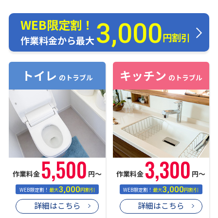
WEB限定割！
3,000
円割引
作業料金から最大
トイレ
キッチン
のトラブル
のトラブル
5,500
3,300
作業料金
円〜
作業料金
円〜
3,000
3,000
WEB限定割！
最大
円割引
WEB限定割！
最大
円割引
詳細はこちら
詳細はこちら