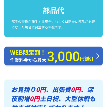
部品代
部品の交換が発生する場合、もしくは新たに部品が必要
になった場合に発生する料金です。
WEB限定割！
3,000
円割引
作業料金から最大
お見積り
0円
、出張費
0円
、深
夜割増
0円
土日祝、大型休暇も