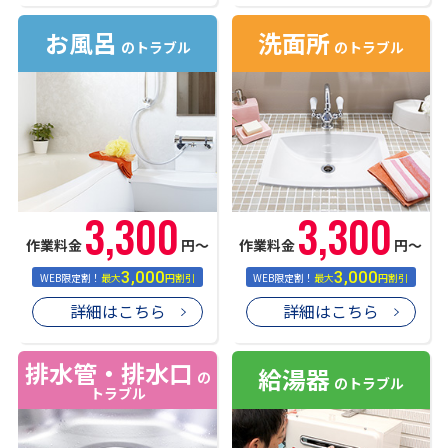
お風呂
洗面所
のトラブル
のトラブル
3,300
3,300
作業料金
円〜
作業料金
円〜
3,000
3,000
WEB限定割！
最大
円割引
WEB限定割！
最大
円割引
詳細はこちら
詳細はこちら
排水管・排水口
給湯器
の
のトラブル
トラブル