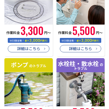
3,300
5,500
作業料金
円〜
作業料金
円〜
3,000
3,000
WEB限定割！
最大
円割引
WEB限定割！
最大
円割引
詳細はこちら
詳細はこちら
水栓柱・散水栓
ポンプ
の
のトラブル
トラブル