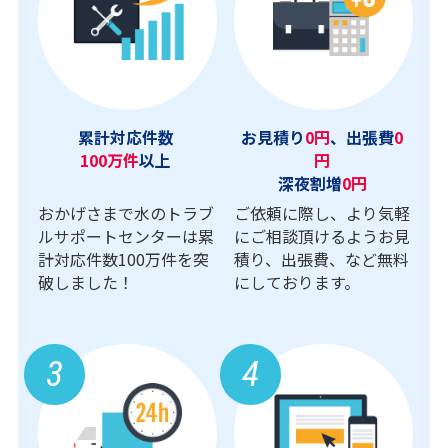
累計対応件数
お見積り
0円
、出張費
0
100万件
以上
円
深夜割増
0円
おかげさまで水のトラブ
ご依頼に際し、より気軽
ルサポートセンターは累
にご相談頂けるようお見
計対応件数100万件を突
積り、出張費、など無料
破しました！
にしております。
3
4