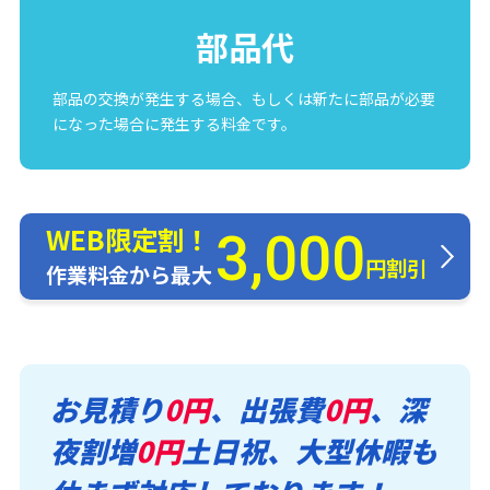
部品代
部品の交換が発生する場合、もしくは新たに部品が必要
になった場合に発生する料金です。
WEB限定割！
3,000
円割引
作業料金から最大
お見積り
0円
、出張費
0円
、深
夜割増
0円
土日祝、大型休暇も