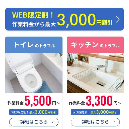
WEB限定割！
3,000
円割引
作業料金から最大
トイレ
キッチン
のトラブル
のトラブル
5,500
3,300
作業料金
円〜
作業料金
円〜
3,000
3,000
WEB限定割！
最大
円割引
WEB限定割！
最大
円割引
詳細はこちら
詳細はこちら