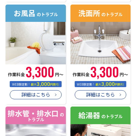
お風呂
洗面所
のトラブル
のトラブル
3,300
3,300
作業料金
円〜
作業料金
円〜
3,000
3,000
WEB限定割！
最大
円割引
WEB限定割！
最大
円割引
詳細はこちら
詳細はこちら
排水管・排水口
給湯器
の
のトラブル
トラブル