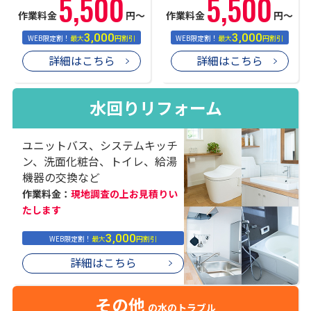
5,500
5,500
作業料金
円〜
作業料金
円〜
3,000
3,000
WEB限定割！
最大
円割引
WEB限定割！
最大
円割引
詳細はこちら
詳細はこちら
水回りリフォーム
ユニットバス、システムキッチ
ン、洗面化粧台、トイレ、給湯
機器の交換など
作業料金：
現地調査の上お見積りい
たします
3,000
WEB限定割！
最大
円割引
詳細はこちら
その他
の水のトラブル