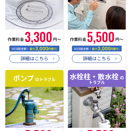
3,300
5,500
作業料金
円〜
作業料金
円〜
3,000
3,000
WEB限定割！
最大
円割引
WEB限定割！
最大
円割引
詳細はこちら
詳細はこちら
水栓柱・散水栓
ポンプ
の
のトラブル
トラブル