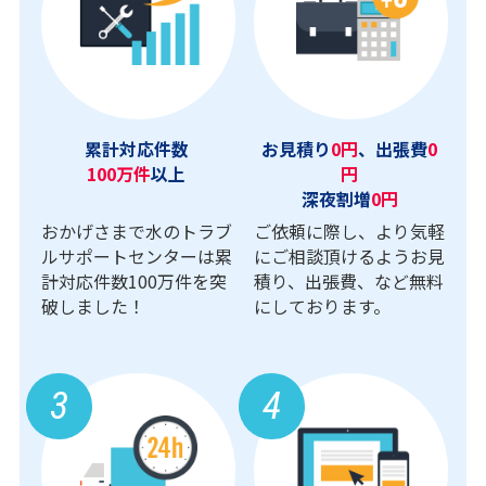
累計対応件数
お見積り
0円
、出張費
0
100万件
以上
円
深夜割増
0円
おかげさまで水のトラブ
ご依頼に際し、より気軽
ルサポートセンターは累
にご相談頂けるようお見
計対応件数100万件を突
積り、出張費、など無料
破しました！
にしております。
3
4