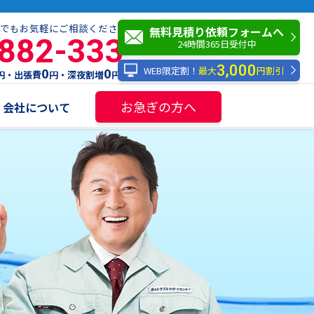
でもお気軽にご相談ください！
無料見積り依頼フォームへ
-882-333
24時間365日受付中
3,000
WEB限定割！
最大
円割引
0
0
円・出張費
円・深夜割増
円
お急ぎの方へ
会社について