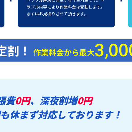
ラブル内容により作業料金は変動します。
まずはお見積りさせて頂きます。
3,00
定割！
作業料金から最大
張費
0円
、深夜割増
0円
も休まず対応しております！