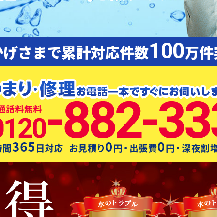
100
かげさまで累計対応件数
万件