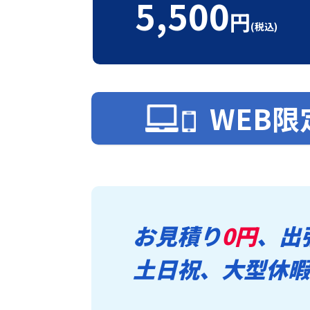
5,500
円
(税込)
WEB限
お見積り
0円
、出
土日祝、大型休暇