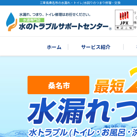
三重県桑名市の水漏れ・トイレ/水回りのつまり修理・交換
リ
（
株
サ
ホーム
サービス紹介
桑名市