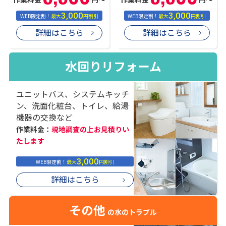
3,000
3,000
WEB限定割！
最大
円割引
WEB限定割！
最大
円割引
詳細はこちら
詳細はこちら
水回りリフォーム
ユニットバス、システムキッチ
ン、洗面化粧台、トイレ、給湯
機器の交換など
作業料金：
現地調査の上お見積りい
たします
3,000
WEB限定割！
最大
円割引
詳細はこちら
その他
の水のトラブル