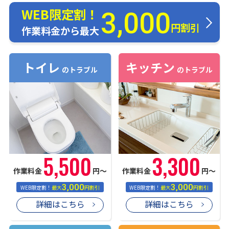
WEB限定割！
3,000
円割引
作業料金から最大
トイレ
キッチン
のトラブル
のトラブル
5,500
3,300
作業料金
円〜
作業料金
円〜
3,000
3,000
WEB限定割！
最大
円割引
WEB限定割！
最大
円割引
詳細はこちら
詳細はこちら