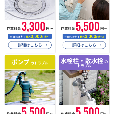
3,300
5,500
作業料金
円〜
作業料金
円〜
3,000
3,000
WEB限定割！
最大
円割引
WEB限定割！
最大
円割引
詳細はこちら
詳細はこちら
水栓柱・散水栓
ポンプ
の
のトラブル
トラブル
5,500
5,500
作業料金
円〜
作業料金
円〜