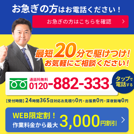
お急ぎの方
はお電話ください！
お急ぎの方はこちらを確認
水漏れ・つまり・修理お電話一本ですぐ
にお伺いします！
WEB限定割！
3,000
円割引
作業料金から最大