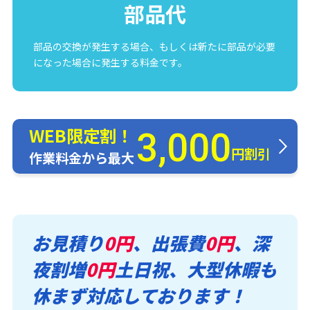
部品代
部品の交換が発生する場合、もしくは新たに部品が必要
になった場合に発生する料金です。
WEB限定割！
3,000
円割引
作業料金から最大
お見積り
0円
、出張費
0円
、深
夜割増
0円
土日祝、大型休暇も
休まず対応しております！