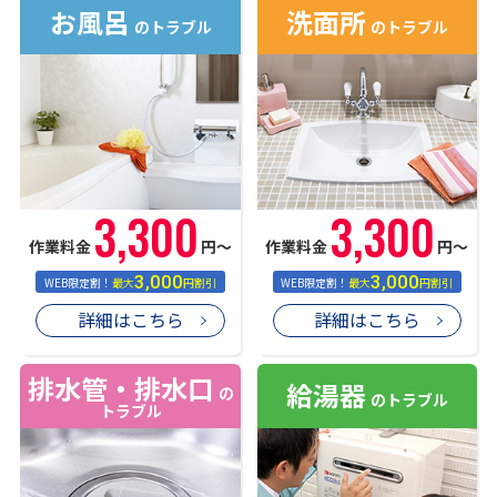
お風呂
洗面所
のトラブル
のトラブル
3,300
3,300
作業料金
円〜
作業料金
円〜
3,000
3,000
WEB限定割！
最大
円割引
WEB限定割！
最大
円割引
詳細はこちら
詳細はこちら
排水管・排水口
給湯器
の
のトラブル
トラブル