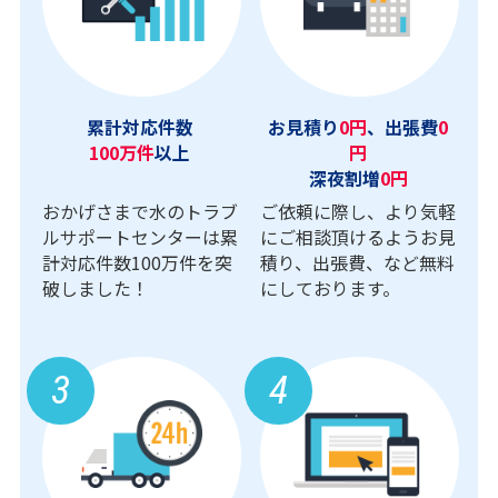
累計対応件数
お見積り
0円
、出張費
0
100万件
以上
円
深夜割増
0円
おかげさまで水のトラブ
ご依頼に際し、より気軽
ルサポートセンターは累
にご相談頂けるようお見
計対応件数100万件を突
積り、出張費、など無料
破しました！
にしております。
3
4