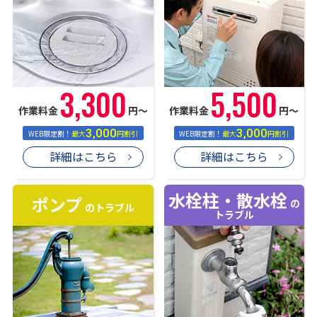
3,300
5,500
作業料金
円〜
作業料金
円〜
3,000
3,000
WEB限定割！
最大
円割引
WEB限定割！
最大
円割引
詳細はこちら
詳細はこちら
水栓柱・散水栓
ポンプ
の
のトラブル
トラブル