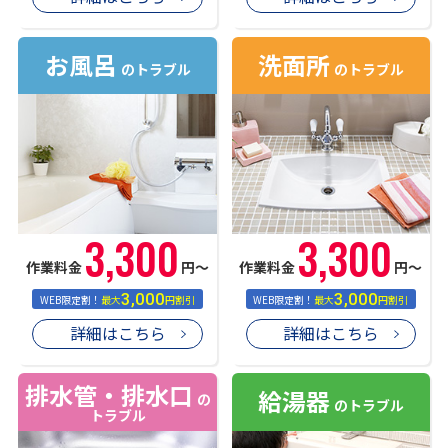
お風呂
洗面所
のトラブル
のトラブル
3,300
3,300
作業料金
円〜
作業料金
円〜
3,000
3,000
WEB限定割！
最大
円割引
WEB限定割！
最大
円割引
詳細はこちら
詳細はこちら
排水管・排水口
給湯器
の
のトラブル
トラブル