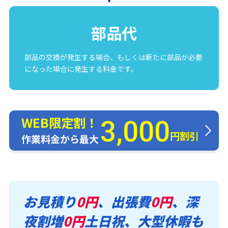
部品代
部品の交換が発生する場合、もしくは新たに部品が必要
になった場合に発生する料金です。
WEB限定割！
3,000
円割引
作業料金から最大
お見積り
0円
、出張費
0円
、深
夜割増
0円
土日祝、大型休暇も