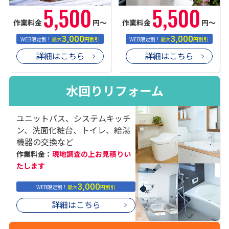
5,500
5,500
作業料金
円〜
作業料金
円〜
3,000
3,000
WEB限定割！
最大
円割引
WEB限定割！
最大
円割引
詳細はこちら
詳細はこちら
水回りリフォーム
ユニットバス、システムキッチ
ン、洗面化粧台、トイレ、給湯
機器の交換など
作業料金：
現地調査の上お見積りい
たします
3,000
WEB限定割！
最大
円割引
詳細はこちら