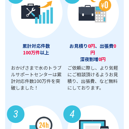
累計対応件数
お見積り
0円
、出張費
0
100万件
以上
円
深夜割増
0円
おかげさまで水のトラブ
ご依頼に際し、より気軽
ルサポートセンターは累
にご相談頂けるようお見
計対応件数100万件を突
積り、出張費、など無料
破しました！
にしております。
3
4