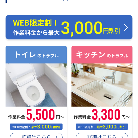
WEB限定割！
3,000
円割引
作業料金から最大
トイレ
キッチン
のトラブル
のトラブル
5,500
3,300
作業料金
円〜
作業料金
円〜
3,000
3,000
WEB限定割！
最大
円割引
WEB限定割！
最大
円割引
詳細はこちら
詳細はこちら