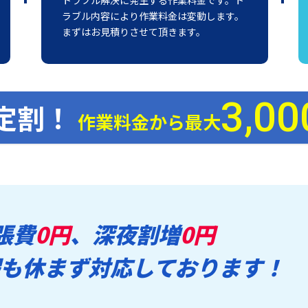
ラブル内容により作業料金は変動します。
まずはお見積りさせて頂きます。
3,00
定割！
作業料金から最大
張費
0円
、深夜割増
0円
も休まず対応しております！