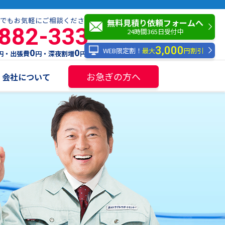
でもお気軽にご相談ください！
無料見積り依頼フォームへ
-882-333
24時間365日受付中
3,000
WEB限定割！
最大
円割引
0
0
円・出張費
円・深夜割増
円
お急ぎの方へ
会社について