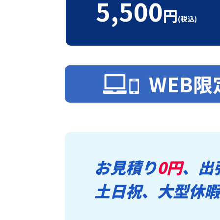
5,500
円
(税込)
WEB限
お見積り
0円
、出
土日祝、大型休暇