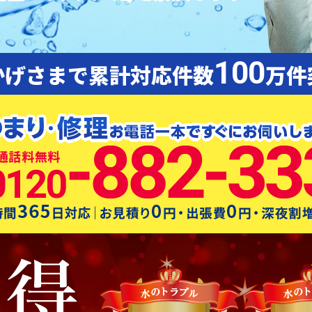
100
かげさまで累計対応件数
万件