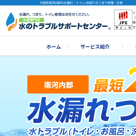
大阪府南河内郡の水漏れ・トイレ/水回りのつまり修理・交換
リ
（
株
サ
ホーム
サービス紹介
南河内郡