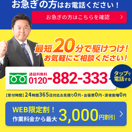
お急ぎの方
はお電話ください！
お急ぎの方はこちらを確認
水漏れ・つまり・修理お電話一本ですぐ
にお伺いします！
WEB限定割！
3,000
円割引
作業料金から最大