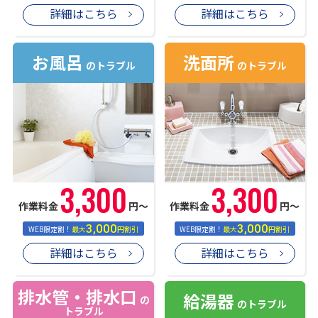
詳細はこちら
詳細はこちら
お風呂
洗面所
のトラブル
のトラブル
3,300
3,300
作業料金
円〜
作業料金
円〜
3,000
3,000
WEB限定割！
最大
円割引
WEB限定割！
最大
円割引
詳細はこちら
詳細はこちら
排水管・排水口
給湯器
の
のトラブル
トラブル