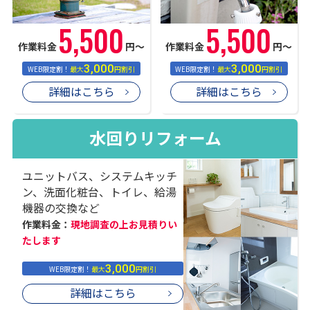
5,500
5,500
作業料金
円〜
作業料金
円〜
3,000
3,000
WEB限定割！
最大
円割引
WEB限定割！
最大
円割引
詳細はこちら
詳細はこちら
水回りリフォーム
ユニットバス、システムキッチ
ン、洗面化粧台、トイレ、給湯
機器の交換など
作業料金：
現地調査の上お見積りい
たします
3,000
WEB限定割！
最大
円割引
詳細はこちら