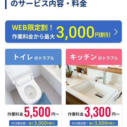
のサービス内容・料金
WEB限定割！
3,000
円割引
作業料金から最大
トイレ
キッチン
のトラブル
のトラブル
5,500
3,300
作業料金
円〜
作業料金
円〜
3,000
3,000
WEB限定割！
最大
円割引
WEB限定割！
最大
円割引