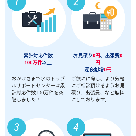
1
2
累計対応件数
お見積り
0円
、出張費
0
100万件
以上
円
深夜割増
0円
おかげさまで水のトラブ
ご依頼に際し、より気軽
ルサポートセンターは累
にご相談頂けるようお見
計対応件数100万件を突
積り、出張費、など無料
破しました！
にしております。
3
4