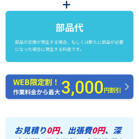
部品代
部品の交換が発生する場合、もしくは新たに部品が必要
になった場合に発生する料金です。
WEB限定割！
3,000
円割引
作業料金から最大
お見積り
0円
、出張費
0円
、深