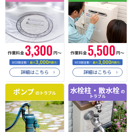
3,300
5,500
作業料金
円〜
作業料金
円〜
3,000
3,000
WEB限定割！
最大
円割引
WEB限定割！
最大
円割引
詳細はこちら
詳細はこちら
水栓柱・散水栓
ポンプ
の
のトラブル
トラブル