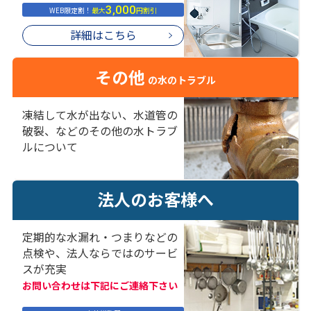
3,000
WEB限定割！
最大
円割引
詳細はこちら
その他
の水のトラブル
凍結して水が出ない、水道管の
破裂、などのその他の水トラブ
ルについて
法人のお客様へ
定期的な水漏れ・つまりなどの
点検や、法人ならではのサービ
スが充実
お問い合わせは下記にご連絡下さい