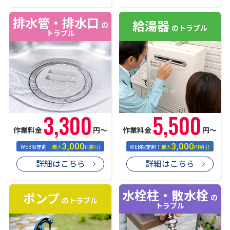
排水管・排水口
給湯器
の
のトラブル
トラブル
3,300
5,500
作業料金
円〜
作業料金
円〜
3,000
3,000
WEB限定割！
最大
円割引
WEB限定割！
最大
円割引
詳細はこちら
詳細はこちら
水栓柱・散水栓
ポンプ
の
のトラブル
トラブル