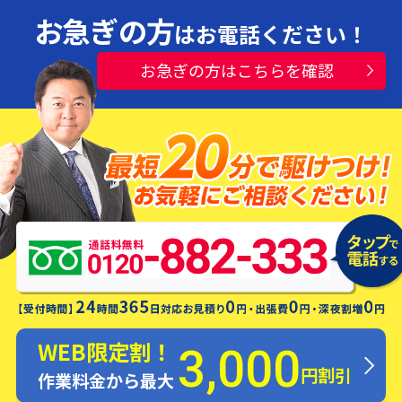
お急ぎの方
はお電話ください！
お急ぎの方はこちらを確認
水漏れ・つまり・修理お電話一本ですぐ
にお伺いします！
WEB限定割！
3,000
円割引
作業料金から最大