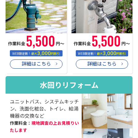
5,500
5,500
作業料金
円〜
作業料金
円〜
3,000
3,000
WEB限定割！
最大
円割引
WEB限定割！
最大
円割引
詳細はこちら
詳細はこちら
水回りリフォーム
ユニットバス、システムキッチ
ン、洗面化粧台、トイレ、給湯
機器の交換など
作業料金：
現地調査の上お見積りい
たします