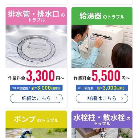
排水管・排水口
給湯器
の
のトラブル
トラブル
3,300
5,500
作業料金
円〜
作業料金
円〜
3,000
3,000
WEB限定割！
最大
円割引
WEB限定割！
最大
円割引
詳細はこちら
詳細はこちら
水栓柱・散水栓
ポンプ
の
のトラブル
トラブル