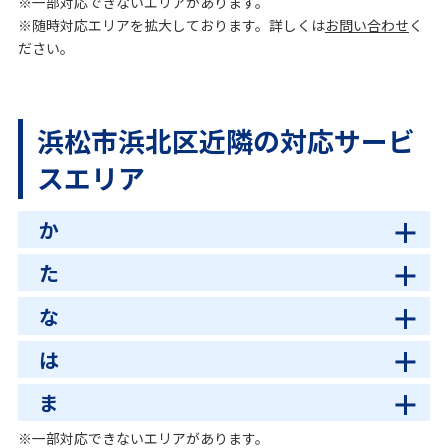
担当してくださった方はとても感じが良くて約束の時
※一部対応できないエリアがあります。
※随時対応エリアを拡大しております。詳しくは
お問い合わせ
く
間に遅れる際にもきちんと連絡の電話と説明していた
ださい。
だき、作業の説明も分かりやすく、とても気配りが行
き届いた方でした。安心してお任せできました。また
お願いしたいと思います。
浜松市浜北区近隣の対応サービ
スエリア
か
た
な
は
ま
※一部対応できないエリアがあります。