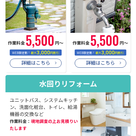
5,500
5,500
作業料金
円〜
作業料金
円〜
3,000
3,000
WEB限定割！
最大
円割引
WEB限定割！
最大
円割引
詳細はこちら
詳細はこちら
水回りリフォーム
ユニットバス、システムキッチ
ン、洗面化粧台、トイレ、給湯
機器の交換など
作業料金：
現地調査の上お見積りい
たします