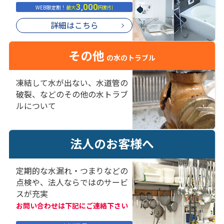
3,000
WEB限定割！
最大
円割引
詳細はこちら
その他
の水のトラブル
凍結して水が出ない、水道管の
破裂、などのその他の水トラブ
ルについて
法人のお客様へ
定期的な水漏れ・つまりなどの
点検や、法人ならではのサービ
スが充実
お問い合わせは下記にご連絡下さい