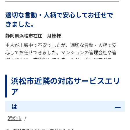
適切な言動・人柄で安心してお任せで
きました。
静岡県浜松市在住 月原様
主人が出張中で不安でしたが、適切な言動・人柄で安
心してお任せできました。マンションの管理会社や管
理人さんに一応連絡してみましたが、手元にマグネッ
ト広告をもっていたので、急ぎ「シンエイ」様に決め
ました。良かったです。ありがとうございました。
浜松市近隣の対応サービスエリ
ア
とても気配りが行き届いた方でした。
は
安心してお任せできました。
浜松市
静岡県浜松市在住 里井様