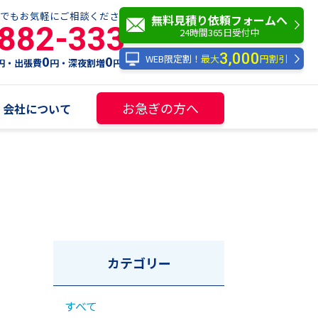
でもお気軽にご相談ください！
無料見積り依頼フォームへ
-882-333
24時間365日受付中
3,000
WEB限定割！
最大
円割引
0
0
円・出張費
円・深夜割増
円
お急ぎの方へ
会社について
カテゴリー
すべて