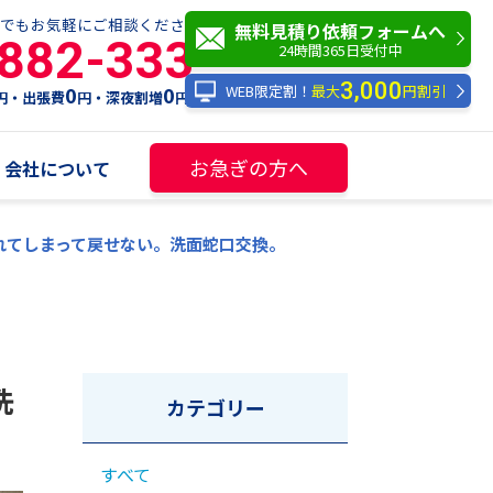
でもお気軽にご相談ください！
無料見積り依頼フォームへ
-882-333
24時間365日受付中
3,000
WEB限定割！
最大
円割引
0
0
円・出張費
円・深夜割増
円
お急ぎの方へ
会社について
れてしまって戻せない。洗面蛇口交換。
洗
カテゴリー
すべて