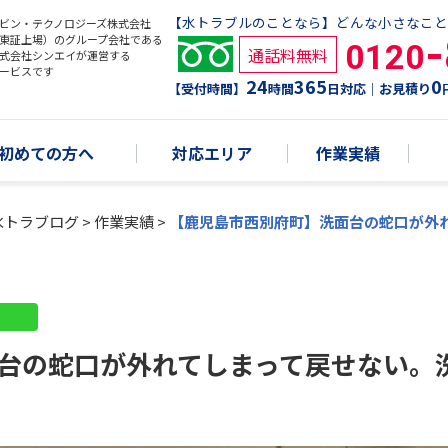
【水トラブルのことなら】どんな小さなこと
ビン・テクノロジーズ株式会社
東証上場）のグループ会社である
0120
通話料無料
式会社シンエイが運営する
ービスです
24
365
0
【受付時間】
時間
日対応｜お見積り
初めての方へ
対応エリア
作業実績
水トラブログ
>
作業実績
>
【鹿児島市西別府町】洗面台の蛇口が外
台の蛇口が外れてしまって戻せない。