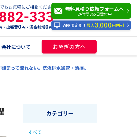
でもお気軽にご相談ください！
無料見積り依頼フォームへ
-882-333
24時間365日受付中
3,000
WEB限定割！
最大
円割引
0
0
円・出張費
円・深夜割増
円
お急ぎの方へ
会社について
が詰まって流れない。洗濯排水通管・清掃。
濯
カテゴリー
すべて