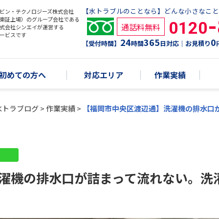
【水トラブルのことなら】どんな小さなこと
ビン・テクノロジーズ株式会社
東証上場）のグループ会社である
0120
通話料無料
式会社シンエイが運営する
ービスです
24
365
0
【受付時間】
時間
日対応｜お見積り
初めての方へ
対応エリア
作業実績
水トラブログ
>
作業実績
>
【福岡市中央区渡辺通】洗濯機の排水口
濯機の排水口が詰まって流れない。洗