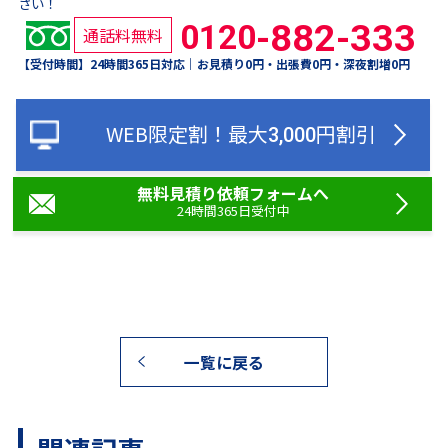
さい！
-882-333
0120
通話料無料
【受付時間】
24
時間
365
日対応｜お見積り
0
円・出張費
0
円・深夜割増
0
円
WEB限定割！
最大
円割引
3,000
無料見積り依頼フォームへ
24時間365日受付中
一覧に戻る